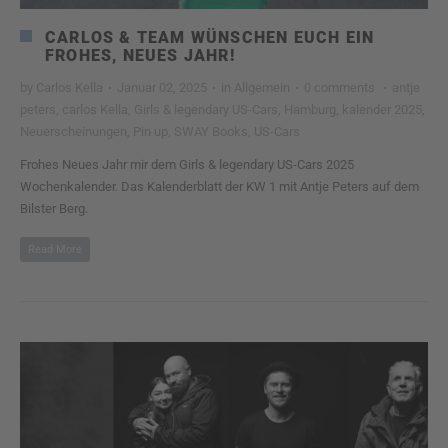
CARLOS & TEAM WÜNSCHEN EUCH EIN
FROHES, NEUES JAHR!
by
Carlos Kella
·
Januar 02, 2025
·
in
Allgemein
·
0 comments
·
antje
peters
,
carlos Kella
,
Girls & legendary US-Cars
,
Hamburg
,
kalender 2025
,
Neuerscheinungen
,
Pin up
,
SWAY Books
,
US-Cars
Frohes Neues Jahr mir dem Girls & legendary US-Cars 2025
Wochenkalender. Das Kalenderblatt der KW 1 mit Antje Peters auf dem
Bilster Berg.
Read More