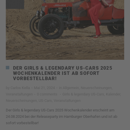
DER GIRLS & LEGENDARY US-CARS 2025
WOCHENKALENDER IST AB SOFORT
VORBESTELLBAR!
by
Carlos Kella
·
Mai 21, 2024
·
in
Allgemein
,
Neuerscheinungen
,
Veranstaltungen
·
0 comments
·
Girls & legendary US-Cars
,
Kalender
,
Neuerscheinungen
,
US-Cars
,
Veranstaltungen
Der Girls & legendary US-Cars 2025 Wochenkalender erscheint am
24.08.2024 bei der Releaseparty im Hamburger Oberhafen und ist ab
sofort vorbestellbar!