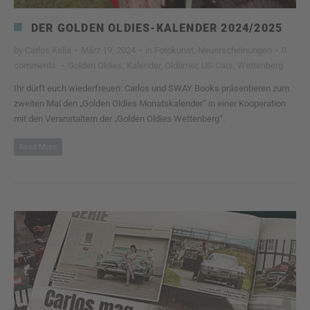
DER GOLDEN OLDIES-KALENDER 2024/2025
by
Carlos Kella
·
März 19, 2024
·
in
Fotokunst
,
Neuerscheinungen
·
0
comments
·
Golden Oldies
,
Kalender
,
Oldtimer
,
US-Cars
,
Wettenberg
Ihr dürft euch wiederfreuen: Carlos und SWAY Books präsentieren zum
zweiten Mal den „Golden Oldies Monatskalender“ in einer Kooperation
mit den Veranstaltern der „Golden Oldies Wettenberg“.
Read More