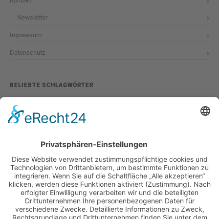
Kontakt
Newsletter
Impressum
Datenschutz
BELIEBTE SCHLAGWÖRTER
2026
adventskalender
ausstellung
bildband
burlesque
cuba special
foto-shootings
foto-studio
fotokunst
girls & legendary us-cars
girls & legendary us-cars kalender
golden oldies
hamburg
helge thomsen
kalender
kalender 2021
kalender 2022
kalender releaseparty
livestream
magazin
modern pin-up
monatskalender
neuerscheinungen
oberhafen
oldtimer
oldtimertreffen
paula walks
peter lemke
pin-up modelcontest
print-magazin
referenzen