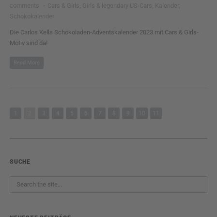
comments
·
Cars & Girls
,
Girls & legendary US-Cars
,
Kalender
,
Schokokalender
Die Carlos Kella Schokoladen-Adventskalender 2023 mit Cars & Girls-
Motiv sind da!
Read More
1
2
3
4
5
6
7
8
9
10
11
SUCHE