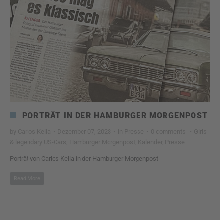
PORTRÄT IN DER HAMBURGER MORGENPOST
by
Carlos Kella
·
Dezember 07, 2023
·
in
Presse
·
0 comments
·
Girls
& legendary US-Cars
,
Hamburger Morgenpost
,
Kalender
,
Presse
Porträt von Carlos Kella in der Hamburger Morgenpost
Read More