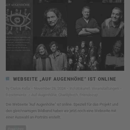
WEBSEITE „AUF AUGENHÖHE“ IST ONLINE
by
Carlos Kella
·
November 26, 2024
·
in
Fotokunst
,
Veranstaltungen
·
0 comments
·
Auf Augenhöhe
,
Charitybuch
,
Friendscup
Die Webseite "Auf Augenhöhe" ist online. Speziell für das Projekt und
den gleichnamigen Bildband haben wir jetzt noch eine Webseite mit
einer Auswahl an Porträts erstellt.
Read More