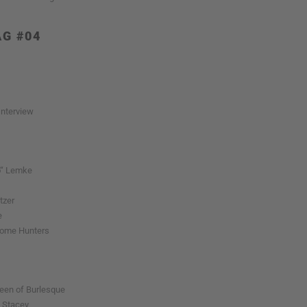
G #04
Interview
eo“ Lemke
tzer
e
rome Hunters
ueen of Burlesque
s Stacey