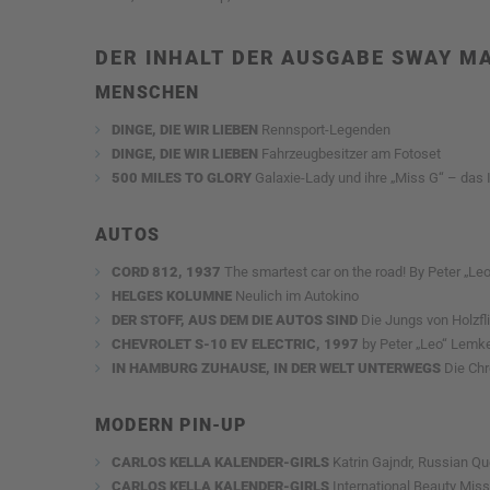
DER INHALT DER AUSGABE SWAY MA
MENSCHEN
DINGE, DIE WIR LIEBEN
Rennsport-Legenden
DINGE, DIE WIR LIEBEN
Fahrzeugbesitzer am Fotoset
500 MILES TO GLORY
Galaxie-Lady und ihre „Miss G“ – das 
AUTOS
CORD 812, 1937
The smartest car on the road! By Peter „L
HELGES KOLUMNE
Neulich im Autokino
DER STOFF, AUS DEM DIE AUTOS SIND
Die Jungs von Holzfli
CHEVROLET S-10 EV ELECTRIC, 1997
by Peter „Leo“ Lemk
IN HAMBURG ZUHAUSE, IN DER WELT UNTERWEGS
Die Ch
MODERN PIN-UP
CARLOS KELLA KALENDER-GIRLS
Katrin Gajndr, Russian Q
CARLOS KELLA KALENDER-GIRLS
International Beauty Mis