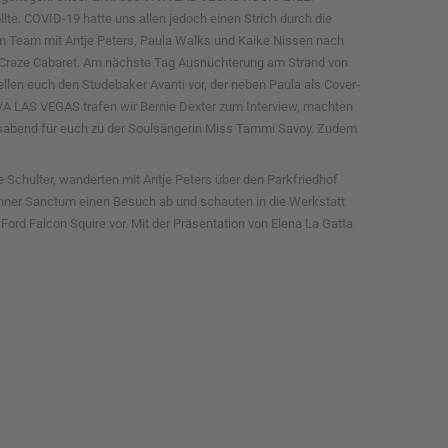
lte. COVID-19 hatte uns allen jedoch einen Strich durch die
 im Team mit Antje Peters, Paula Walks und Kaike Nissen nach
o Craze Cabaret. Am nächste Tag Ausnüchterung am Strand von
llen euch den Studebaker Avanti vor, der neben Paula als Cover-
IVA LAS VEGAS trafen wir Bernie Dexter zum Interview, machten
sabend für euch zu der Soulsängerin Miss Tammi Savoy. Zudem
 Schulter, wanderten mit Antje Peters über den Parkfriedhof
n Inner Sanctum einen Besuch ab und schauten in die Werkstatt
ord Falcon Squire vor. Mit der Präsentation von Elena La Gatta