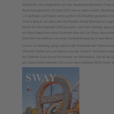
WEEKEND. Hier begleiteten wir das Modelabel Miranda‘s Choice, d
Rechnung gemacht. Im April 2022 war es dann soweit. Allerding
L.A. geflogen und haben einen großen US-Roadtrip gestartet. 
Venice Beach, um dann den Hot Rodder Randy Brenneis in Laguna 
Model für den Kalender 2023 posierte. Von Palm Springs ging es
mit Miss Mary Rose einen Bummel über die Car Show, besuchte
berichten wir exklusiv von einer Sonderführung durch das Neo
Zurück in Hamburg, ging‘s dann in die Werkstatt der Patina Gar
Ohlsdorf, ließen uns von Marvin aus der „Paola’s“ Bar einen ne
der Elektrok-Café-Racer-Schmiede von Metorbikes. Für all die Au
als Carlos Kella Kalender-Girl sowie dem beliebten Blick hinter d