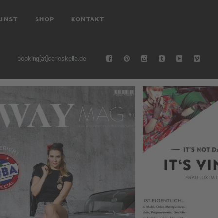
UNST
SHOP
KONTAKT
booking[at]carloskella.de