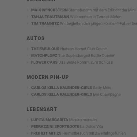
MAIK WENCKSTERN
Sternstunden mit dem Erfinder der Mini
TANJA TRAUTMANN
Willkommen in Terra di Motori
TIM TRAMNITZ
Wir begleiten den jungen Formel-4-Fahrer be
AUTOS
THE FABULOUS
Hudson Hornet Club Coupé
MATCHPLOPZ
The Supercharged Bottle Opener
FLOWER CARS
Das Beste kommt zum Schluss
MODERN PIN-UP
CARLOS KELLA KALENDER-GIRLS
Setty Mois
CARLOS KELLA KALENDER-GIRLS
Eve Champagne
LEBENSART
LUPITA MARGARITA
Mexiko mondän
PEDRAZZINI SPORTBOOTE
La Dolce Vita
FREIHEIT MIT 25
Heimatbesuch mit Zweitaktgefühlen