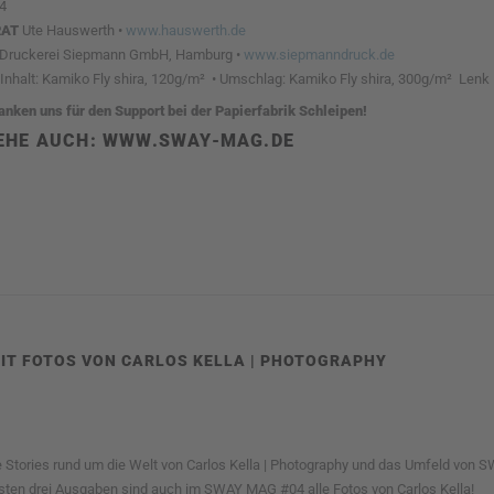
94
RAT
Ute Hauswerth •
www.hauswerth.de
Druckerei Siepmann GmbH, Hamburg •
www.siepmanndruck.de
Inhalt: Kamiko Fly shira, 120g/m² • Umschlag: Kamiko Fly shira, 300g/m² Len
anken uns für den Support bei der Papierfabrik Schleipen!
IEHE AUCH: WWW.SWAY-MAG.DE
IT FOTOS VON CARLOS KELLA | PHOTOGRAPHY
 Stories rund um die Welt von Carlos Kella | Photography und das Umfeld von 
sten drei Ausgaben sind auch im SWAY MAG #04 alle Fotos von Carlos Kella!