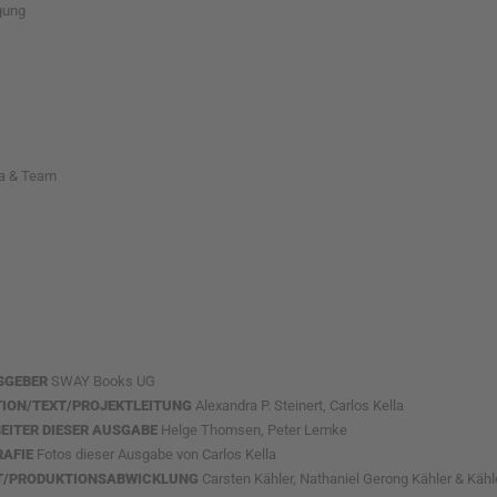
gung
lla & Team
SGEBER
SWAY Books UG
ION/TEXT/PROJEKTLEITUNG
Alexandra P. Steinert, Carlos Kella
EITER DIESER AUSGABE
Helge Thomsen, Peter Lemke
RAFIE
Fotos dieser Ausgabe von Carlos Kella
T/PRODUKTIONSABWICKLUNG
Carsten Kähler, Nathaniel Gerong Kähler & Kähl