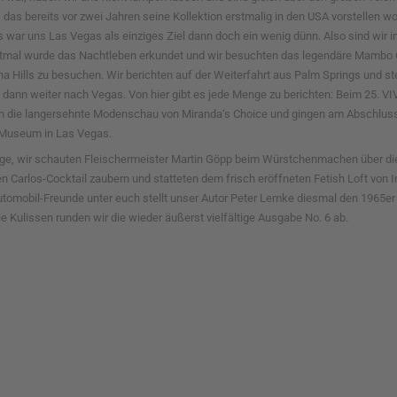
as bereits vor zwei Jahren seine Kollektion erstmalig in den USA vorstellen wol
s war uns Las Vegas als einziges Ziel dann doch ein wenig dünn. Also sind wir
Erstmal wurde das Nachtleben erkundet und wir besuchten das legendäre Mamb
Hills zu besuchen. Wir berichten auf der Weiterfahrt aus Palm Springs und ste
 dann weiter nach Vegas. Von hier gibt es jede Menge zu berichten: Beim 25. V
n die langersehnte Modenschau von Miranda‘s Choice und gingen am Abschlus
n Museum in Las Vegas.
age, wir schauten Fleischermeister Martin Göpp beim Würstchenmachen über die
uen Carlos-Cocktail zaubern und statteten dem frisch eröffneten Fetish Loft vo
tomobil-Freunde unter euch stellt unser Autor Peter Lemke diesmal den 1965er F
ie Kulissen runden wir die wieder äußerst vielfältige Ausgabe No. 6 ab.