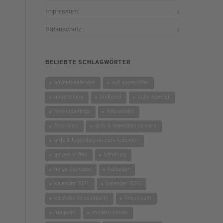
Impressum
Datenschutz
BELIEBTE SCHLAGWÖRTER
adventskalender
auf augenhöhe
ausstellung
bildband
cuba special
foto-shootings
foto-studio
fotokunst
girls & legendary us-cars
girls & legendary us-cars kalender
golden oldies
hamburg
helge thomsen
kalender
kalender 2021
kalender 2022
kalender releaseparty
livestream
magazin
modern pin-up