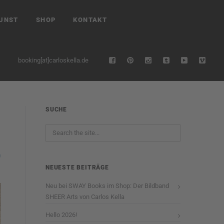
UNST
SHOP
KONTAKT
booking[at]carloskella.de
SUCHE
NEUESTE BEITRÄGE
Neu bei SWAY Books im Shop: Der Bildband
SHEER Arts von Carlos Kella
Hello 2026!