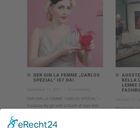
DER GIN LA FEMME „CARLOS
AUSSTE
SPEZIAL“ IST DA!
KELLA 
LEMKE 
Dezember 13, 2017
·
0 comments
FACHB
DER GIN LA FEMME "CARLOS SPEZIAL" –
Oktober 27, 
A classy dry gin with a touch of rose and
Der Hamburger
unser Autor 
3645
0
Read more
2185