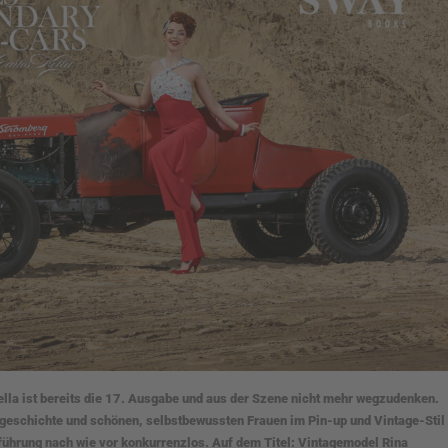
lla ist bereits die 17. Ausgabe und aus der Szene nicht mehr wegzudenken.
eschichte und schönen, selbstbewussten Frauen im Pin-up und Vintage-Stil
sführung nach wie vor konkurrenzlos. Auf dem Titel: Vintagemodel Rina