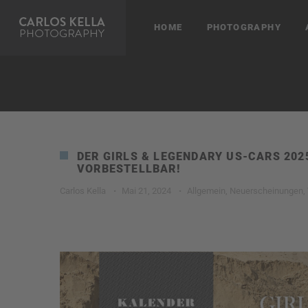
HOME
PHOTOGRAPHY
DER GIRLS & LEGENDARY US-CARS 20
VORBESTELLBAR!
Carlos Kella
·
Mai 21, 2024
·
Allgemein
,
Neuerscheinungen
,