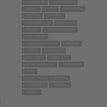
monatskalender
neuerscheinungen
oberhafen
oldtimer
oldtimertreffen
paula walks
peter lemke
pin-up modelcontest
print-magazin
referenzen
schwarz-weiß fotografie
street magazine
street mag show hamburg
sway books
sway mag
sway mag #02
sway mag #04
sway mag #05
the taste of carlos kella
tüv hanse gmbh
us-cars
us-cars – legenden mit geschichte
veranstaltungen
weihnachten
workshops