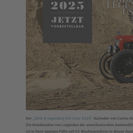
Der
„Girls & legendary US-Cars 2025“
Kalender von Carlos Ke
Die Kombination von Legenden der amerikanischen Automobilg
ist in ihrer üppigen Fülle mit 52 Wochenmotiven in dieser Au