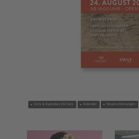
Girls & legendary US-Cars
Kalender
Neuerscheinungen