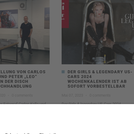
LLUNG VON CARLOS
DER GIRLS & LEGENDARY US-
UND PETER „LEO“
CARS 2024
IN DER DISCH
WOCHENKALENDER IST AB
UCHHANDLUNG
SOFORT VORBESTELLBAR
2020
·
0 comments
Mai 07, 2023
·
0 comments
 Fotograf Carlos Kella und
Der Girls & legendary US-Cars 2024
und Freund des Hauses Peter
Wochenkalender erscheint am 12. August
2023
0
Read more
1804
1
Read more