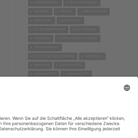
monatskalender
neuerscheinungen
oberhafen
oldtimer
oldtimertreffen
paula walks
peter lemke
pin-up modelcontest
print-magazin
referenzen
schwarz-weiß fotografie
street magazine
street mag show hamburg
sway books
sway mag
sway mag #02
sway mag #04
sway mag #05
the taste of carlos kella
tüv hanse gmbh
us-cars
us-cars – legenden mit geschichte
veranstaltungen
weihnachten
workshops