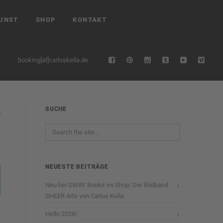
UNST
SHOP
KONTAKT
booking[at]carloskella.de
SUCHE
NEUESTE BEITRÄGE
Neu bei SWAY Books im Shop: Der Bildband
SHEER Arts von Carlos Kella
Hello 2026!