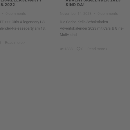
DER-RELEASEPARTY
ADVENTSKALENDER 2023
08.2022
SIND DA!
·
0 comments
November 14, 2023
·
0 comments
E +++ Girls & legendary US-
Die Carlos Kella Schokoladen-
alender-Releaseparty am 13.
Adventskalender 2023 mit Cars & Girls-
Motiv sind
0
Read more
1338
0
Read more