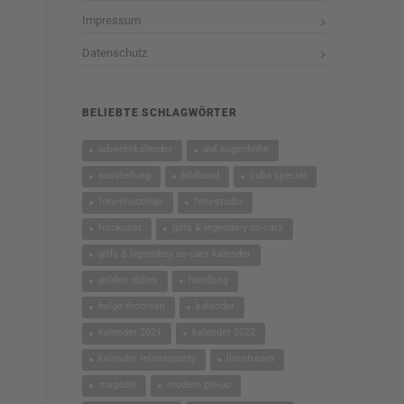
Impressum
Datenschutz
BELIEBTE SCHLAGWÖRTER
adventskalender
auf augenhöhe
ausstellung
bildband
cuba special
foto-shootings
foto-studio
fotokunst
girls & legendary us-cars
girls & legendary us-cars kalender
golden oldies
hamburg
helge thomsen
kalender
kalender 2021
kalender 2022
kalender releaseparty
livestream
magazin
modern pin-up