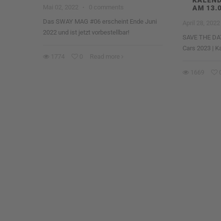
KALEN
Mai 02, 2022
·
0 comments
AM 13.
Das SWAY MAG #06 erscheint Ende Juni
April 28, 2022
2022 und ist jetzt vorbestellbar!
SAVE THE DAT
Cars 2023 | K
1774
0
Read more
1669