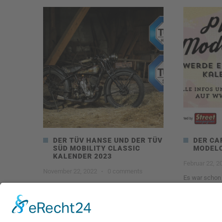
DER TÜV HANSE UND DER TÜV
DER CA
SÜD MOBILITY CLASSIC
MODEL
KALENDER 2023
Februar 22, 2
November 22, 2022
·
0 comments
Es war schon
Carlos Kella hat bereits das sechste Jahr
Model im „Gir
in Folge den offiziellen
2829
1497
0
Read more