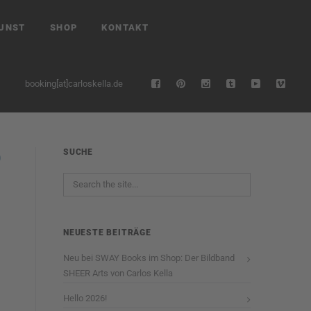
UNST
SHOP
KONTAKT
booking[at]carloskella.de
SUCHE
NEUESTE BEITRÄGE
Neu bei SWAY Books im Shop: Der Bildband
SHEER Arts von Carlos Kella
Hello 2026!