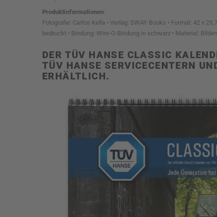
Produktinformationen
:
Fotografie: Carlos Kella • Verlag: SWAY Books • Format: 42 x 29,
bedruckt • Bindung: Wire-O-Bindung in schwarz • Material: Bilde
DER TÜV HANSE CLASSIC KALENDE
TÜV HANSE SERVICECENTERN UN
ERHÄLTLICH.