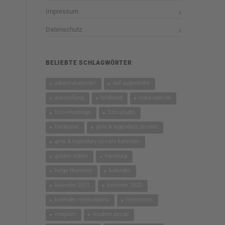
Impressum
Datenschutz
BELIEBTE SCHLAGWÖRTER
adventskalender
auf augenhöhe
ausstellung
bildband
cuba special
foto-shootings
foto-studio
fotokunst
girls & legendary us-cars
girls & legendary us-cars kalender
golden oldies
hamburg
helge thomsen
kalender
kalender 2021
kalender 2022
kalender releaseparty
livestream
magazin
modern pin-up