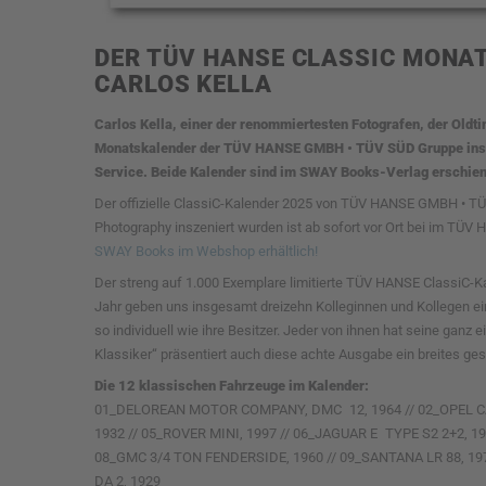
DER TÜV HANSE CLASSIC MONA
CARLOS KELLA
Carlos Kella, einer der renommiertesten Fotografen, der Oldtim
Monatskalender der TÜV HANSE GMBH • TÜV SÜD Gruppe inszen
Service. Beide Kalender sind im SWAY Books-Verlag erschie
Der offizielle ClassiC-Kalender 2025 von TÜV HANSE GMBH • TÜV
Photography inszeniert wurden ist ab sofort vor Ort bei im T
SWAY Books im Webshop erhältlich!
Der streng auf 1.000 Exemplare limitierte TÜV HANSE ClassiC-Kal
Jahr geben uns insgesamt dreizehn Kolleginnen und Kollegen ein
so individuell wie ihre Besitzer. Jeder von ihnen hat seine ganz
Klassiker“ präsentiert auch diese achte Ausgabe ein breites gesc
Die 12 klassischen Fahrzeuge im Kalender:
01_DELOREAN MOTOR COMPANY, DMC 12, 1964 // 02_OPEL CALI
1932 // 05_ROVER MINI, 1997 // 06_JAGUAR E TYPE S2 2+2,
08_GMC 3/4 TON FENDERSIDE, 1960 // 09_SANTANA LR 88, 197
DA 2, 1929