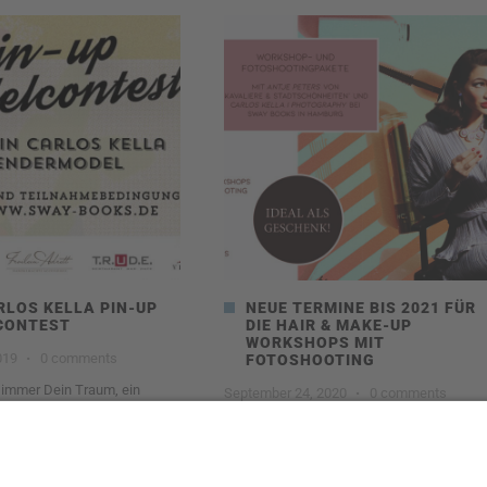
RLOS KELLA PIN-UP
NEUE TERMINE BIS 2021 FÜR
CONTEST
DIE HAIR & MAKE-UP
WORKSHOPS MIT
019
·
0 comments
FOTOSHOOTING
 immer Dein Traum, ein
September 24, 2020
·
0 comments
ls & legendary US-Cars“
Es gibt neue Termine bis zum Frühjahr
2021 für die Vintage Hair & Make-Up
0
Read more