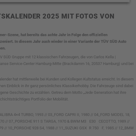
TSKALENDER 2025 MIT FOTOS VON
er-Szene, hat bereits das achte Jahr in Folge den offiziellen
iert. In diesem Jahr auch wieder in einer Variante der TÜV SÜD Auto
nen.
 SÜD Gruppe mit 12 klassischen Fahrzeugen, die von Carlos Kella |
ÜV Hanse Service-Center Hamburg-Mitte (Brackdamm 16, 20537 Hamburg) und bei
ender hat mittlerweile bei Kunden und Kollegen Kultstatus erreicht. In diesem
en Einblick in ihr ganz persönliches Klassikerhobby. Die Fahrzeuge sind dabei
 eigene Geschichte zu erzählen. Getreu dem Motto „Jede Generation hat ihre
hichtsträchtiges Portfolio der Mobilität.
BRA 4×4 TURBO, 1993 // 03_FORD CAPRI II, 1980 // 04_FORD MODEL 18,
 1970 // 07_PORSCHE 911 S TARGA, 1970 & BWM M3 E30 CECOTTO, 1989 //
9 // 10_PORSCHE 928 S4, 1988 // 11_SUZUKI GSX R 750 F, 1985 // 12_BMW