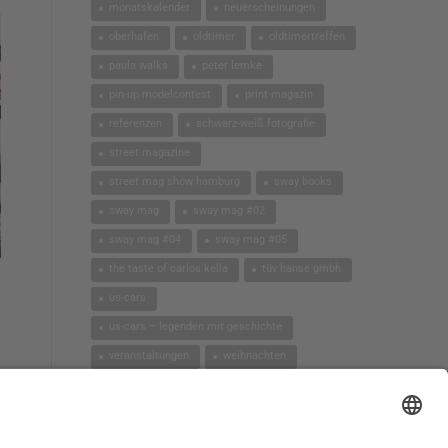
monatskalender
neuerscheinungen
oberhafen
oldtimer
oldtimertreffen
paula walks
peter lemke
pin-up modelcontest
print-magazin
referenzen
schwarz-weiß fotografie
street magazine
street mag show hamburg
sway books
sway mag
sway mag #02
sway mag #04
sway mag #05
the taste of carlos kella
tüv hanse gmbh
us-cars
us-cars – legenden mit geschichte
veranstaltungen
weihnachten
workshops