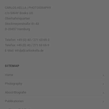
CARLOS KELLA | PHOTOGRAPHY
c/o SWAY Books UG
Oberhafenquartier
Stockmeyerstraße 41-43
D-20457 Hamburg
Telefon: +49 (0) 40 / 271 63 69-3
Telefax: +49 (0) 40 / 271 63 69-9
E-Mail: info[at]carloskella.de
SITEMAP
Home
Photography
About/Biografie
Publikationen