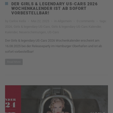
DER GIRLS & LEGENDARY US-CARS 2026
WOCHENKALENDER IST AB SOFORT
VORBESTELLBAR!
by
Carlos Kella
Mai 22, 2025
in
Allgemein
0 comments
tags:
2026
,
Girls & legendary US-Cars
,
Girls & legendary US-Cars Kalender
,
Kalender
,
Neuerscheinungen
,
US-Cars
Der Girls & legendary US-Cars 2026 Wochenkalender erscheint am
16.08.2025 bei der Releaseparty im Hamburger Oberhafen und ist ab
sofort vorbestellbar!
Read More