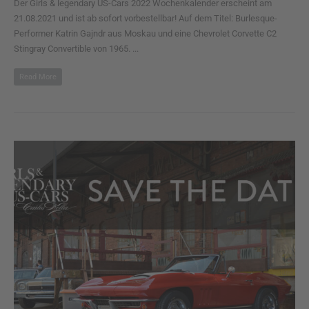
Der Girls & legendary US-Cars 2022 Wochenkalender erscheint am
21.08.2021 und ist ab sofort vorbestellbar! Auf dem Titel: Burlesque-
Performer Katrin Gajndr aus Moskau und eine Chevrolet Corvette C2
Stingray Convertible von 1965. ...
Read More