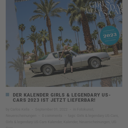
DER KALENDER GIRLS & LEGENDARY US-
CARS 2023 IST JETZT LIEFERBAR!
by
Carlos Kella
September 01, 2022
in
Fotokunst
,
Neuerscheinungen
0 comments
tags:
Girls & legendary US-Cars
,
Girls & legendary US-Cars Kalender
,
Kalender
,
Neuerscheinungen
,
US-