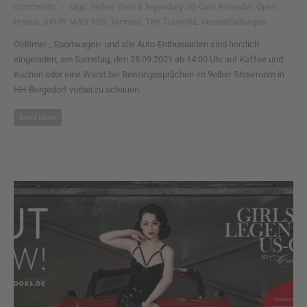
comments
tags:
9elber
,
Girls & legendary US-Cars Kalender
,
Open
House
,
SWAY MAG #05
,
Termine
,
Tim Tramnitz
,
Veranstlaltungen
Oldtimer-, Sportwagen- und alle Auto-Enthusiasten sind herzlich
eingeladen, am Samstag, den 25.09.2021 ab 14:00 Uhr auf Kaffee und
Kuchen oder eine Wurst bei Benzingesprächen im 9elber Showroom in
HH-Bergedorf vorbei zu schauen.
Read More