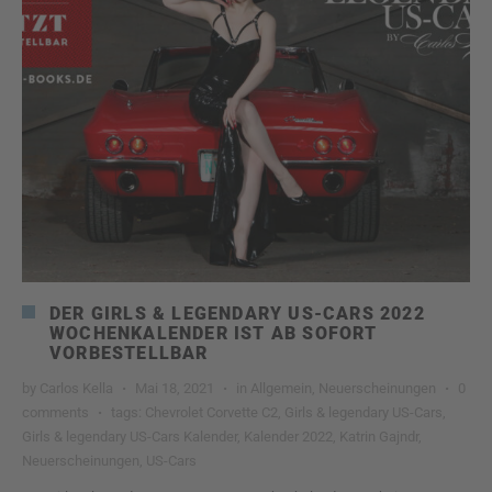
DER GIRLS & LEGENDARY US-CARS 2022
WOCHENKALENDER IST AB SOFORT
VORBESTELLBAR
by
Carlos Kella
Mai 18, 2021
in
Allgemein
,
Neuerscheinungen
0
comments
tags:
Chevrolet Corvette C2
,
Girls & legendary US-Cars
,
Girls & legendary US-Cars Kalender
,
Kalender 2022
,
Katrin Gajndr
,
Neuerscheinungen
,
US-Cars