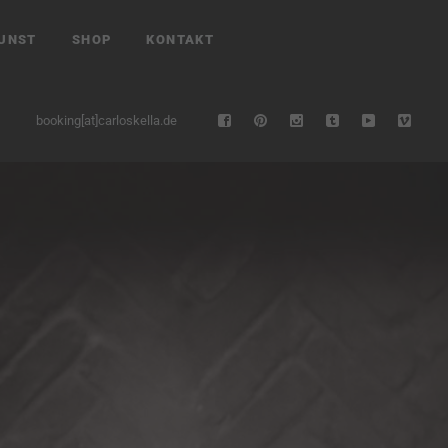
UNST
SHOP
KONTAKT
booking[at]carloskella.de