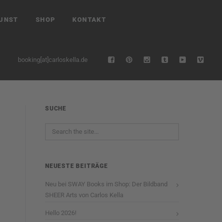
UNST
SHOP
KONTAKT
booking[at]carloskella.de
SUCHE
NEUESTE BEITRÄGE
Neu bei SWAY Books im Shop: Der Bildband
SHEER Arts von Carlos Kella
Hello 2026!