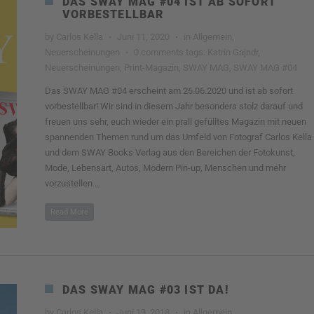
DAS SWAY MAG #04 IST AB SOFORT
VORBESTELLBAR
by
Carlos Kella
·
Juni 11, 2020
·
in
Allgemein
,
Neuerscheinungen
·
0 comments
tags:
Katrin Gajndr
,
Neuerscheinungen
,
Print-Magazin
,
SWAY MAG
,
SWAY MAG #04
Das SWAY MAG #04 erscheint am 26.06.2020 und ist ab sofort
vorbestellbar! Wir sind in diesem Jahr besonders stolz darauf und
freuen uns sehr, euch wieder ein prall gefülltes Magazin mit neuen
spannenden Themen rund um das Umfeld von Fotograf Carlos Kella
und dem SWAY Books Verlag aus den Bereichen der Fotokunst,
Mode, Lebensart, Autos, Modern Pin-up, Menschen und mehr
vorzustellen ...
Read More
DAS SWAY MAG #03 IST DA!
by
Carlos Kella
·
Juni 19, 2018
·
in
Allgemein
,