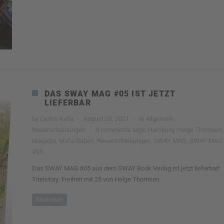
DAS SWAY MAG #05 IST JETZT
LIEFERBAR
by
Carlos Kella
·
August 03, 2021
·
in
Allgemein
,
Neuerscheinungen
·
0 comments
tags:
Hamburg
,
Helge Thomsen
,
Magazin
,
Mofa-Babes
,
Neuerscheinungen
,
SWAY MAG
,
SWAY MAG
#05
Das SWAY MAG #05 aus dem SWAY Book Verlag ist jetzt lieferbar!
Titelstory: Freiheit mit 25 von Helge Thomsen.
Read More