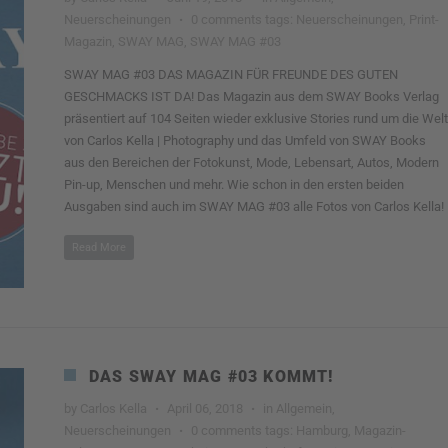
Neuerscheinungen
·
0 comments
tags:
Neuerscheinungen
,
Print-
Magazin
,
SWAY MAG
,
SWAY MAG #03
SWAY MAG #03 DAS MAGAZIN FÜR FREUNDE DES GUTEN
GESCHMACKS IST DA! Das Magazin aus dem SWAY Books Verlag
präsentiert auf 104 Seiten wieder exklusive Stories rund um die Welt
von Carlos Kella | Photography und das Umfeld von SWAY Books
aus den Bereichen der Fotokunst, Mode, Lebensart, Autos, Modern
Pin-up, Menschen und mehr. Wie schon in den ersten beiden
Ausgaben sind auch im SWAY MAG #03 alle Fotos von Carlos Kella!
Read More
DAS SWAY MAG #03 KOMMT!
by
Carlos Kella
·
April 06, 2018
·
in
Allgemein
,
Neuerscheinungen
·
0 comments
tags:
Hamburg
,
Magazin-