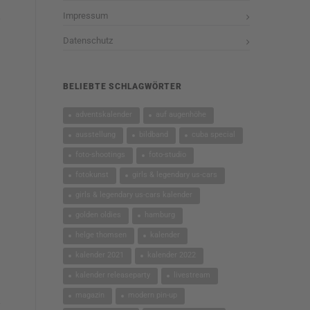
Impressum
Datenschutz
BELIEBTE SCHLAGWÖRTER
adventskalender
auf augenhöhe
ausstellung
bildband
cuba special
foto-shootings
foto-studio
fotokunst
girls & legendary us-cars
girls & legendary us-cars kalender
golden oldies
hamburg
helge thomsen
kalender
kalender 2021
kalender 2022
kalender releaseparty
livestream
magazin
modern pin-up