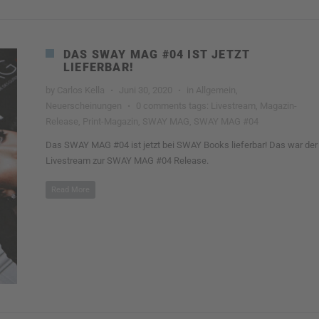
DAS SWAY MAG #04 IST JETZT
LIEFERBAR!
by
Carlos Kella
·
Juni 30, 2020
·
in
Allgemein
,
Neuerscheinungen
·
0 comments
tags:
Livestream
,
Magazin-
Release
,
Print-Magazin
,
SWAY MAG
,
SWAY MAG #04
Das SWAY MAG #04 ist jetzt bei SWAY Books lieferbar! Das war der
Livestream zur SWAY MAG #04 Release.
Read More