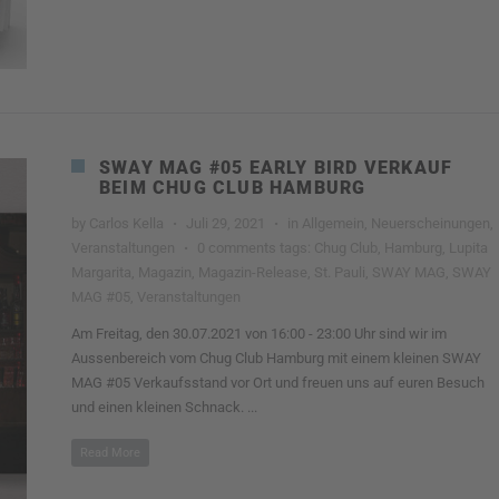
SWAY MAG #05 EARLY BIRD VERKAUF
BEIM CHUG CLUB HAMBURG
by
Carlos Kella
·
Juli 29, 2021
·
in
Allgemein
,
Neuerscheinungen
,
Veranstaltungen
·
0 comments
tags:
Chug Club
,
Hamburg
,
Lupita
Margarita
,
Magazin
,
Magazin-Release
,
St. Pauli
,
SWAY MAG
,
SWAY
MAG #05
,
Veranstaltungen
Am Freitag, den 30.07.2021 von 16:00 - 23:00 Uhr sind wir im
Aussenbereich vom Chug Club Hamburg mit einem kleinen SWAY
MAG #05 Verkaufsstand vor Ort und freuen uns auf euren Besuch
und einen kleinen Schnack. ...
Read More