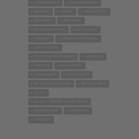
monatskalender
neuerscheinungen
oberhafen
oldtimer
oldtimertreffen
paula walks
peter lemke
pin-up modelcontest
print-magazin
referenzen
schwarz-weiß fotografie
street magazine
street mag show hamburg
sway books
sway mag
sway mag #02
sway mag #04
sway mag #05
the taste of carlos kella
tüv hanse gmbh
us-cars
us-cars – legenden mit geschichte
veranstaltungen
weihnachten
workshops