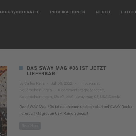
ABOUT/BIOGRAFIE
PUBLIKATIONEN
NEUES
FOTOK
DAS SWAY MAG #06 IST JETZT
LIEFERBAR!
by
Carlos Kella
·
Juli 08, 2022
·
in
Fotokunst
,
Neuerscheinungen
·
0 comments
tags:
Magazin
,
Neuerscheinungen
,
SWAY MAG
,
sway mag 06
,
USA Special
Das SWAY Mag #06 ist erschienen und ab sofort bei SWAY Books
lieferbar! Mit großen USA-Reise-Special!
Read More