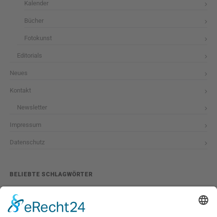
Kalender
Bücher
Fotokunst
Editorials
Neues
Kontakt
Newsletter
Impressum
Datenschutz
BELIEBTE SCHLAGWÖRTER
2026
adventskalender
ausstellung
bildband
burlesque
cuba special
foto-shootings
foto-studio