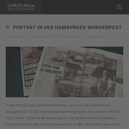
PORTRÄT IN DER HAMBURGER MORGENPOST
Carlos Kella
Dezember 07, 2023
Presse
0 comments
In der Porträt-Serie die Kolbenfressser gab es in der Wochenend-
Ausgabe 2./3.12.2023 der Hamburger Morgenpost ein schicken Bericht
über Carlos. Dafür ist die Mopo eigens mit Redaktuerin Ute Gebauer
Fotograf Patrick Sun zum Interviewtermin in den Oberhafen gekommen.