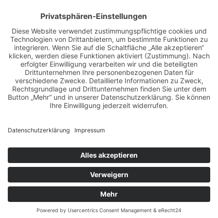
fotokunst
girls & legendary us-cars
girls & legendary us-cars kalender
golden oldies
hamburg
helge thomsen
kalender
kalender 2021
kalender 2022
kalender releaseparty
livestream
magazin
modern pin-up
monatskalender
neuerscheinungen
oberhafen
oldtimer
oldtimertreffen
paula walks
peter lemke
pin-up modelcontest
print-magazin
referenzen
schwarz-weiß fotografie
street magazine
sway books
sway mag
sway mag #05
the taste of carlos kella
tüv hanse gmbh
us-cars
us-cars – legenden mit geschichte
veranstaltungen
weihnachten
weihnachtsfeier
wettenberg
workshops
Copyright © Carlos Kella | Photography, alle Rechte vorbehalten |
Impressum
|
Datenschutz