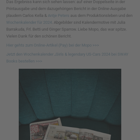
Das Ergebniss kann sich sehen lassen: auf einer Doppelseite in der
Printausgabe und dem dazugehörigen Bericht in der Online-Ausgabe
plaudern Carlos Kella &
Antje Peters
aus dem Produktionsleben und den
Wochenkalender für 2024
. Abgebilder sind Kalendermotive mit Julia
Barrakuda, Frl. Betti und Ginger Sparrow. Liebe Mopo, das war spitze.
Vielen Dank für den schönen Bericht.
Hier gehts zum Online-Artikel (Pay) bei der Mopo >>>
Jetzt den Wochenkalender „Girls & legendary US-Cars 2024 bei SWAY
Books bestellen >>>