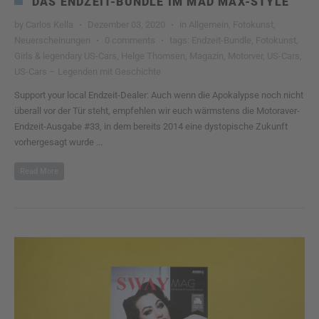
DAS ENDZEIT-BUNDLE IM MAD MAX-STYLE
by
Carlos Kella
Dezember 03, 2020
in
Allgemein
,
Fotokunst
,
Neuerscheinungen
0 comments
tags:
Endzeit-Bundle
,
Fotokunst
,
Girls & legendary US-Cars
,
Helge Thomsen
,
Magazin
,
Motorver
,
US-Cars
,
US-Cars – Legenden mit Geschichte
Support your local Endzeit-Dealer: Auch wenn die Apokalypse noch nicht
überall vor der Tür steht, empfehlen wir euch wärmstens die Motoraver-
Endzeit-Ausgabe #33, in dem bereits 2014 eine dystopische Zukunft
vorhergesagt wurde ...
Read More