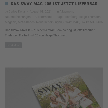
DAS SWAY MAG #05 IST JETZT LIEFERBAR
by
Carlos Kella
August 03, 2021
in
Allgemein
,
Neuerscheinungen
0 comments
tags:
Hamburg
,
Helge Thomsen
,
Magazin
,
Mofa-Babes
,
Neuerscheinungen
,
SWAY MAG
,
SWAY MAG #05
Das SWAY MAG #05 aus dem SWAY Book Verlag ist jetzt lieferbar!
Titelstory: Freiheit mit 25 von Helge Thomsen.
Read More