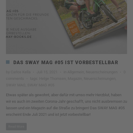
DAS SWAY MAG #05 IST VORBESTELLBAR
by
Carlos Kella
Juli 15, 2021
in
Allgemein
,
Neuerscheinungen
0
comments
tags:
Helge Thomsen
,
Magazin
,
Neuerscheinungen
,
SWAY MAG
,
SWAY MAG #05
Etwas später als gewohnt, aber dafür mit umso mehr Herzblut, haben
wir es auch im zweiten Corona-Jahr geschafft, uns nicht ausbremsen zu
lassen und ein Magazin auf die Straße zu bringen! Das SWAY MAG #05
erscheint Ende Juli 2021 und ist jetzt vorbestellbar!
Read More