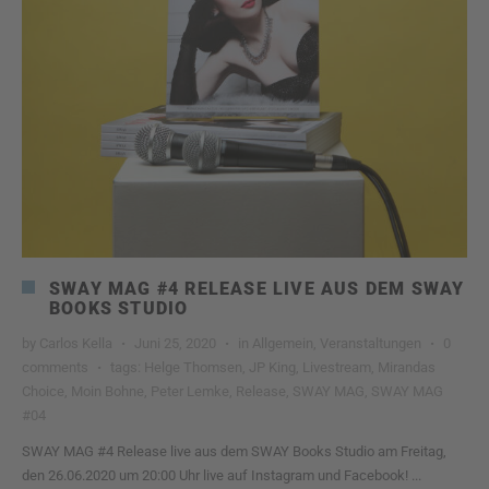
SWAY MAG #4 RELEASE LIVE AUS DEM SWAY
BOOKS STUDIO
by
Carlos Kella
Juni 25, 2020
in
Allgemein
,
Veranstaltungen
0
comments
tags:
Helge Thomsen
,
JP King
,
Livestream
,
Mirandas
Choice
,
Moin Bohne
,
Peter Lemke
,
Release
,
SWAY MAG
,
SWAY MAG
#04
SWAY MAG #4 Release live aus dem SWAY Books Studio am Freitag,
den 26.06.2020 um 20:00 Uhr live auf Instagram und Facebook! ...