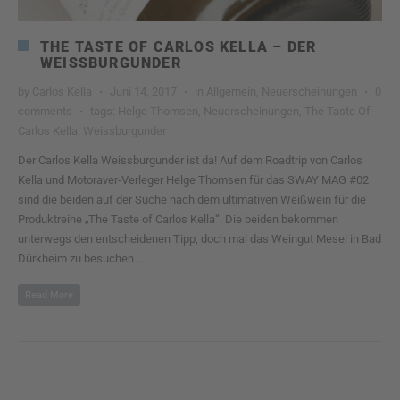
THE TASTE OF CARLOS KELLA – DER
WEISSBURGUNDER
by
Carlos Kella
Juni 14, 2017
in
Allgemein
,
Neuerscheinungen
0
comments
tags:
Helge Thomsen
,
Neuerscheinungen
,
The Taste Of
Carlos Kella
,
Weissburgunder
Der Carlos Kella Weissburgunder ist da! Auf dem Roadtrip von Carlos
Kella und Motoraver-Verleger Helge Thomsen für das SWAY MAG #02
sind die beiden auf der Suche nach dem ultimativen Weißwein für die
Produktreihe „The Taste of Carlos Kella“. Die beiden bekommen
unterwegs den entscheidenen Tipp, doch mal das Weingut Mesel in Bad
Dürkheim zu besuchen ...
Read More