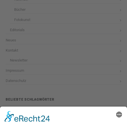
Bücher
Fotokunst
Editorials
Neues
Kontakt
Newsletter
Impressum
Datenschutz
BELIEBTE SCHLAGWÖRTER
2026
adventskalender
ausstellung
bildband
burlesque
cuba special
foto-shootings
foto-studio