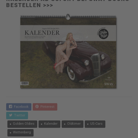
BESTELLEN >>>
Facebook
Pinterest
Twitter
Golden Oldies
Kalender
Oldtimer
US-Cars
Wettenberg