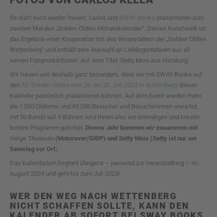
Ihr dürft euch wieder freuen: Carlos und
SWAY Books
präsentieren zum
zweiten Mal den „Golden Oldies Monatskalender“. Dieses Kunstwerk ist
das Ergebnis einer Kooperation mit den Veranstaltern der „Golden Oldies
Wettenberg“ und enthält eine Auswahl an Lieblingsmotiven aus all
seinen Fotoproduktionen. Auf dem Titel: Setty Mois aus Hamburg.
Wir freuen uns deshalb ganz besonders, dass wir mit SWAY Books auf
den
33. Golden Oldies vom 26. bis 28. Juli 2024 in Wettenberg
diesen
Kalender persönlich präsentieren können. Auf dem Event werden mehr
als 1.000 Oldtimer und 60.000 Besucher und Besucherinnen erwartet;
mit 50 Bands auf 9 Bühnen wird Ihnen also ein einmaliges und kreativ-
buntes Programm geboten.
Dieses Jahr kommen wir zusammen mit
Helge Thomsen
(Motoraver/GRIP) und Setty Mois (Setty ist nur am
Samstag vor Ort
).
Das Kalendarium beginnt übrigens – passend zur Veranstaltung – im
August 2024 und geht bis zum Juli 2025!
WER DEN WEG NACH WETTENBERG
NICHT SCHAFFEN SOLLTE, KANN DEN
KALENDER AB SOFORT BEI SWAY BOOKS