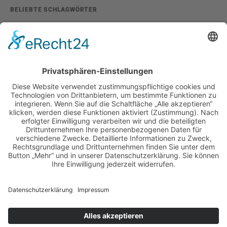
BELIEBTE SCHLAGWÖRTER
2026
adventskalender
ausstellung
bildband
burlesque
cuba special
foto-shootings
foto-studio
fotokunst
girls & legendary us-cars
girls & legendary us-cars kalender
golden oldies
hamburg
helge thomsen
kalender
kalender 2021
kalender 2022
kalender releaseparty
livestream
magazin
modern pin-up
monatskalender
neuerscheinungen
oberhafen
oldtimer
oldtimertreffen
paula walks
peter lemke
pin-up modelcontest
print-magazin
referenzen
schwarz-weiß fotografie
street magazine
sway books
sway mag
sway mag #05
the taste of carlos kella
tüv hanse gmbh
us-cars
us-cars – legenden mit geschichte
veranstaltungen
weihnachten
weihnachtsfeier
wettenberg
workshops