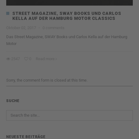
STREET MAGAZINE, SWAY BOOKS UND CARLOS
KELLA AUF DER HAMBURG MOTOR CLASSICS
Oktober 02, 2017
·
0 comments
Das Street Magazine, SWAY Books und Carlos Kella auf der Hamburg
Motor
2547
0
Read more
Sorry, the comment form is closed at this time.
SUCHE
NEUESTE BEITRÄGE