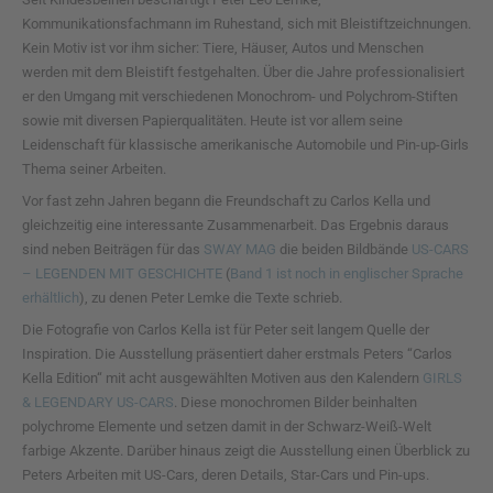
Kommunikationsfachmann im Ruhestand, sich mit Bleistiftzeichnungen.
Kein Motiv ist vor ihm sicher: Tiere, Häuser, Autos und Menschen
werden mit dem Bleistift festgehalten. Über die Jahre professionalisiert
er den Umgang mit verschiedenen Monochrom- und Polychrom-Stiften
sowie mit diversen Papierqualitäten. Heute ist vor allem seine
Leidenschaft für klassische amerikanische Automobile und Pin-up-Girls
Thema seiner Arbeiten.
Vor fast zehn Jahren begann die Freundschaft zu Carlos Kella und
gleichzeitig eine interessante Zusammenarbeit. Das Ergebnis daraus
sind neben Beiträgen für das
SWAY MAG
die beiden Bildbände
US-CARS
– LEGENDEN MIT GESCHICHTE
(
Band 1 ist noch in englischer Sprache
erhältlich
), zu denen Peter Lemke die Texte schrieb.
Die Fotografie von Carlos Kella ist für Peter seit langem Quelle der
Inspiration. Die Ausstellung präsentiert daher erstmals Peters “Carlos
Kella Edition“ mit acht ausgewählten Motiven aus den Kalendern
GIRLS
& LEGENDARY US-CARS
. Diese monochromen Bilder beinhalten
polychrome Elemente und setzen damit in der Schwarz-Weiß-Welt
farbige Akzente. Darüber hinaus zeigt die Ausstellung einen Überblick zu
Peters Arbeiten mit US-Cars, deren Details, Star-Cars und Pin-ups.