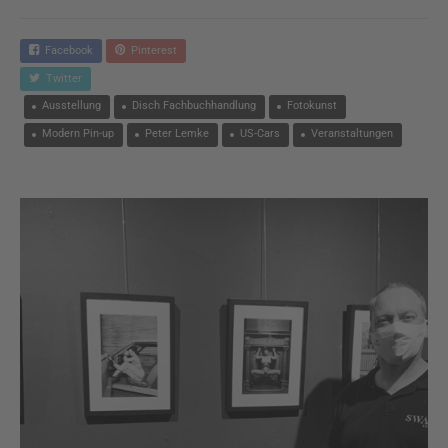
Facebook
Pinterest
Twitter
Ausstellung
Disch Fachbuchhandlung
Fotokunst
Modern Pin-up
Peter Lemke
US-Cars
Veranstaltungen