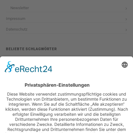
Newsletter
Impressum
Datenschutz
BELIEBTE SCHLAGWÖRTER
2026
adventskalender
ausstellung
bildband
burlesque
cuba special
foto-shootings
foto-studio
fotokunst
girls & legendary us-cars
girls & legendary us-cars kalender
golden oldies
hamburg
helge thomsen
kalender
kalender 2021
kalender 2022
kalender releaseparty
livestream
magazin
modern pin-up
monatskalender
neuerscheinungen
oberhafen
oldtimer
oldtimertreffen
paula walks
peter lemke
pin-up modelcontest
print-magazin
referenzen