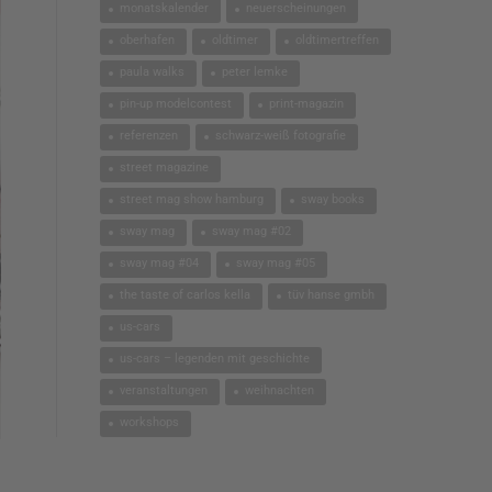
monatskalender
neuerscheinungen
oberhafen
oldtimer
oldtimertreffen
paula walks
peter lemke
pin-up modelcontest
print-magazin
referenzen
schwarz-weiß fotografie
street magazine
street mag show hamburg
sway books
sway mag
sway mag #02
sway mag #04
sway mag #05
the taste of carlos kella
tüv hanse gmbh
us-cars
us-cars – legenden mit geschichte
veranstaltungen
weihnachten
workshops