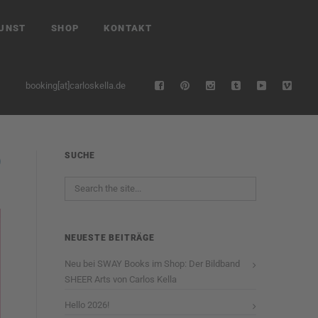
UNST
SHOP
KONTAKT
booking[at]carloskella.de
SUCHE
NEUESTE BEITRÄGE
Neu bei SWAY Books im Shop: Der Bildband
SHEER Arts von Carlos Kella
Hello 2026!