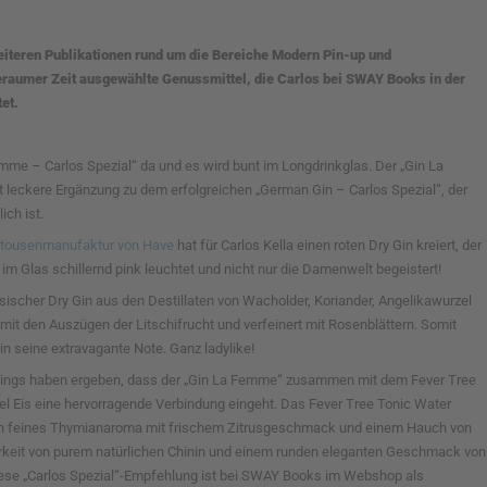
weiteren Publikationen rund um die Bereiche Modern Pin-up und
geraumer Zeit ausgewählte Genussmittel, die Carlos bei SWAY Books in der
et.
Femme – Carlos Spezial“ da und es wird bunt im Longdrinkglas. Der „Gin La
 leckere Ergänzung zu dem erfolgreichen „German Gin – Carlos Spezial“, der
ich ist.
itousenmanufaktur von Have
hat für Carlos Kella einen roten Dry Gin kreiert, der
im Glas schillernd pink leuchtet und nicht nur die Damenwelt begeistert!
ssischer Dry Gin aus den Destillaten von Wacholder, Koriander, Angelikawurzel
 mit den Auszügen der Litschifrucht und verfeinert mit Rosenblättern. Somit
n seine extravagante Note. Ganz ladylike!
tings haben ergeben, dass der „Gin La Femme“ zusammen mit dem Fever Tree
l Eis eine hervorragende Verbindung eingeht. Das Fever Tree Tonic Water
in feines Thymianaroma mit frischem Zitrusgeschmack und einem Hauch von
erkeit von purem natürlichen Chinin und einem runden eleganten Geschmack von
Diese „Carlos Spezial“-Empfehlung ist bei SWAY Books im Webshop als