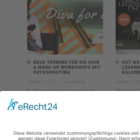
NEUE TERMINE FÜR DIE HAIR
OUT NO
& MAKE-UP WORKSHOPS MIT
LEGEND
FOTOSHOOTING
KALEN
Oktober 17, 2019
·
0 comments
August 27, 2
Es gibt neue Termine bis zum Frühjahr
DER "GIRLS 
2020 für die Vintage Hair & Make-Up
WOCHENKALE
BOOKS
2199
0
Read more
2997