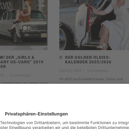
W! DER „GIRLS &
DER GOLDEN OLDIES-
ARY US-CARS“ 2019
KALENDER 2025/2026
DER
April 22, 2025
·
0 comments
018
·
0 comments
Ihr dürft euch wiederfreuen: Carlos und
& LEGENDARY US-CARS" 2019
SWAY Books präsentieren zum 3. Mal den
NDER IST JETZT BEI SWAY
1103
0
Read more
0
Read more