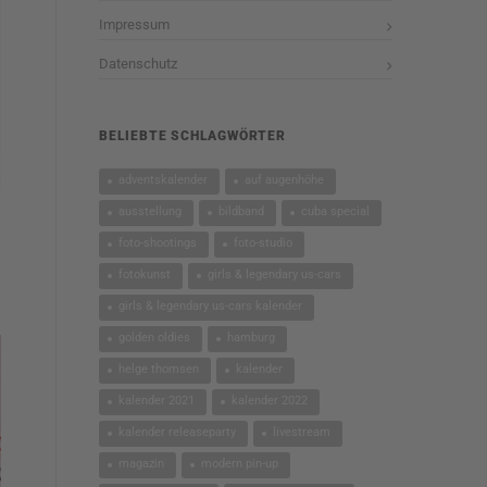
Impressum
Datenschutz
BELIEBTE SCHLAGWÖRTER
adventskalender
auf augenhöhe
ausstellung
bildband
cuba special
foto-shootings
foto-studio
fotokunst
girls & legendary us-cars
girls & legendary us-cars kalender
golden oldies
hamburg
helge thomsen
kalender
kalender 2021
kalender 2022
kalender releaseparty
livestream
magazin
modern pin-up