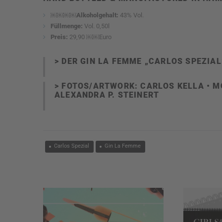
￼￼￼￼Alkoholgehalt:
43% Vol.
Füllmenge:
Vol. 0,50l
Preis:
29,90 ￼￼Euro
> DER GIN LA FEMME „CARLOS SPEZIAL
> FOTOS/ARTWORK:
CARLOS KELLA
• M
ALEXANDRA P. STEINERT
Carlos Spezial
Gin La Femme