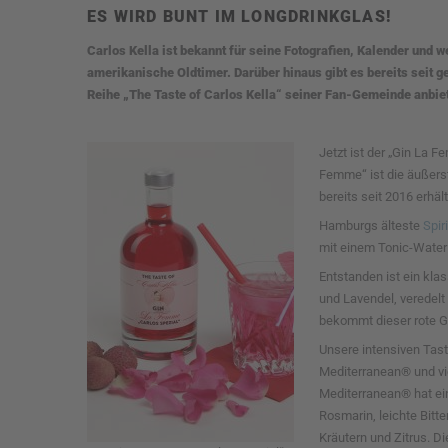
ES WIRD BUNT IM LONGDRINKGLAS!
Carlos Kella ist bekannt für seine Fotografien, Kalender und 
amerikanische Oldtimer. Darüber hinaus gibt es bereits seit 
Reihe „The Taste of Carlos Kella“ seiner Fan-Gemeinde anbiet
Jetzt ist der „Gin La 
Femme“ ist die äußerst
bereits seit 2016 erhältl
Hamburgs älteste
Spir
mit einem Tonic-Water 
Entstanden ist ein kla
und Lavendel, veredelt
bekommt dieser rote Gi
Unsere intensiven Tas
Mediterranean® und vie
Mediterranean® hat e
Rosmarin, leichte Bitt
Kräutern und Zitrus. 