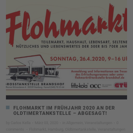
FLOHMARKT IM FRÜHJAHR 2020 AN DER
OLDTIMERTANKSTELLE – ABGESAGT!
by
Carlos Kella
·
März 03, 2020
·
in
Allgemein
,
Veranstaltungen
·
0
comments
·
Flohmarkt
,
Hamburg
,
Oldtimertankstelle
,
Veranstaltungen