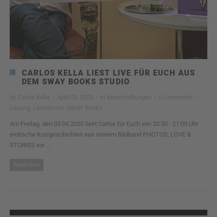
CARLOS KELLA LIEST LIVE FÜR EUCH AUS
DEM SWAY BOOKS STUDIO
by
Carlos Kella
·
April 03, 2020
·
in
Veranstaltungen
·
0 comments
·
Lesung
,
Livestream
,
SWAY Books
Am Freitag, den 03.04.2020 liest Carlos für Euch von 20:30 - 21:00 Uhr
erotische Kurzgeschichten aus seinem Bildband PHOTOS, LOVE &
STORIES vor ...
Read More