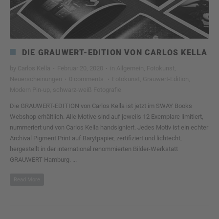
DIE GRAUWERT-EDITION VON CARLOS KELLA
by
Carlos Kella
·
Februar 20, 2020
·
in
Allgemein
,
Fotokunst
,
Neuerscheinungen
·
0 comments
·
Fotokunst
,
Grauwert-Edition
,
Modern Pin-up
,
schwarz-weiß Fotografie
Die GRAUWERT-EDITION von Carlos Kella ist jetzt im SWAY Books
Webshop erhältlich. Alle Motive sind auf jeweils 12 Exemplare limitiert,
nummeriert und von Carlos Kella handsigniert. Jedes Motiv ist ein echter
Archival Pigment Print auf Barytpapier, zertifiziert und lichtecht,
hergestellt in der international renommierten Bilder-Werkstatt
GRAUWERT Hamburg. ...
Read More