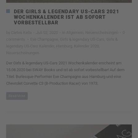
DER GIRLS & LEGENDARY US-CARS 2021
WOCHENKALENDER IST AB SOFORT
VORBESTELLBAR
by
Carlos Kella
·
Juli 02, 2020
·
in
Allgemein
,
Neuerscheinungen
·
0
comments
·
Eve Champagne
,
Girls & legendary US-Cars
,
Girls &
legendary US-Cars Kalender
,
Hamburg
,
Kalender 2020
,
Neuerscheinungen
Der Girls & legendary US-Cars 2021 Wochenkalender erscheint am
15.08.2020 bei SWAY Books und ist ab sofort vorbestellbar! Auf dem
Titel: Burlesque-Performer Eve Champagne aus Hamburg und eine
Chevrolet Corvette C3 (B-Production Racer) von 1973.
Read More