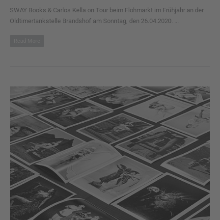
SWAY Books & Carlos Kella on Tour beim Flohmarkt im Frühjahr an der
Oldtimertankstelle Brandshof am Sonntag, den 26.04.2020. ...
Read More