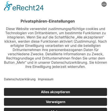
2026
adventskalender
ausstellung
bildband
burlesque
cuba special
foto-shootings
foto-studio
fotokunst
girls & legendary us-cars
girls & legendary us-cars kalender
golden oldies
hamburg
helge thomsen
kalender
kalender 2021
kalender 2022
kalender releaseparty
livestream
magazin
modern pin-up
monatskalender
neuerscheinungen
oberhafen
oldtimer
oldtimertreffen
paula walks
peter lemke
pin-up modelcontest
print-magazin
referenzen
schwarz-weiß fotografie
street magazine
sway books
sway mag
sway mag #05
the taste of carlos kella
tüv hanse gmbh
us-cars
us-cars – legenden mit geschichte
veranstaltungen
weihnachten
weihnachtsfeier
wettenberg
workshops