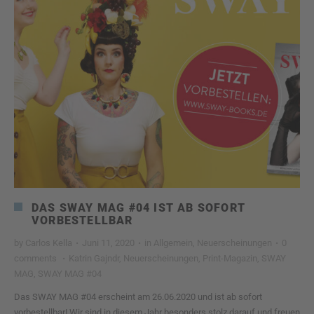
DAS SWAY MAG #04 IST AB SOFORT
VORBESTELLBAR
by
Carlos Kella
·
Juni 11, 2020
·
in
Allgemein
,
Neuerscheinungen
·
0
comments
·
Katrin Gajndr
,
Neuerscheinungen
,
Print-Magazin
,
SWAY
MAG
,
SWAY MAG #04
Das SWAY MAG #04 erscheint am 26.06.2020 und ist ab sofort
vorbestellbar! Wir sind in diesem Jahr besonders stolz darauf und freuen