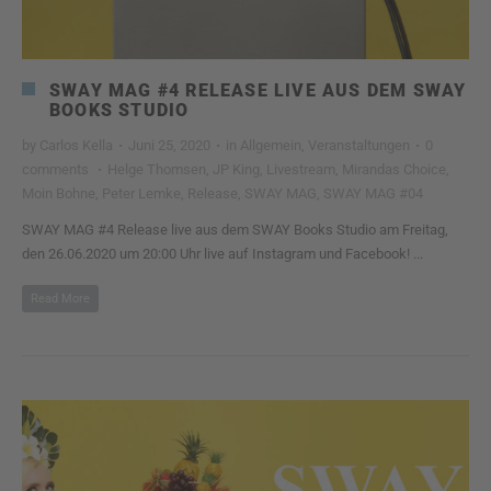
SWAY MAG #4 RELEASE LIVE AUS DEM SWAY
BOOKS STUDIO
by
Carlos Kella
·
Juni 25, 2020
·
in
Allgemein
,
Veranstaltungen
·
0
comments
·
Helge Thomsen
,
JP King
,
Livestream
,
Mirandas Choice
,
Moin Bohne
,
Peter Lemke
,
Release
,
SWAY MAG
,
SWAY MAG #04
SWAY MAG #4 Release live aus dem SWAY Books Studio am Freitag,
den 26.06.2020 um 20:00 Uhr live auf Instagram und Facebook! ...
Read More