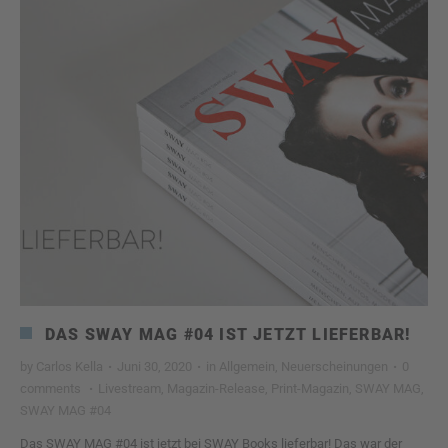
DAS SWAY MAG #04 IST JETZT LIEFERBAR!
by
Carlos Kella
·
Juni 30, 2020
·
in
Allgemein
,
Neuerscheinungen
·
0
comments
·
Livestream
,
Magazin-Release
,
Print-Magazin
,
SWAY MAG
,
SWAY MAG #04
Das SWAY MAG #04 ist jetzt bei SWAY Books lieferbar! Das war der