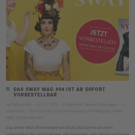
DAS SWAY MAG #04 IST AB SOFORT
VORBESTELLBAR
by
Carlos Kella
·
Juni 11, 2020
·
in
Allgemein
,
Neuerscheinungen
·
0
comments
·
Katrin Gajndr
,
Neuerscheinungen
,
Print-Magazin
,
SWAY
MAG
,
SWAY MAG #04
Das SWAY MAG #04 erscheint am 26.06.2020 und ist ab sofort
vorbestellbar! Wir sind in diesem Jahr besonders stolz darauf und freuen