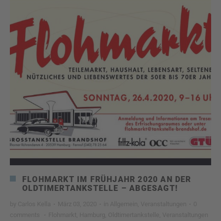
FLOHMARKT IM FRÜHJAHR 2020 AN DER
OLDTIMERTANKSTELLE – ABGESAGT!
by
Carlos Kella
·
März 03, 2020
·
in
Allgemein
,
Veranstaltungen
·
0
comments
·
Flohmarkt
,
Hamburg
,
Oldtimertankstelle
,
Veranstaltungen