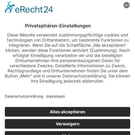
2026
adventskalender
ausstellung
bildband
burlesque
cuba special
foto-shootings
foto-studio
fotokunst
girls & legendary us-cars
girls & legendary us-cars kalender
golden oldies
hamburg
helge thomsen
kalender
kalender 2021
kalender 2022
kalender releaseparty
livestream
magazin
modern pin-up
monatskalender
neuerscheinungen
oberhafen
oldtimer
oldtimertreffen
paula walks
peter lemke
pin-up modelcontest
print-magazin
referenzen
schwarz-weiß fotografie
street magazine
sway books
sway mag
sway mag #05
the taste of carlos kella
tüv hanse gmbh
us-cars
us-cars – legenden mit geschichte
veranstaltungen
weihnachten
weihnachtsfeier
wettenberg
workshops