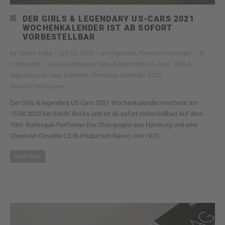
DER GIRLS & LEGENDARY US-CARS 2021
WOCHENKALENDER IST AB SOFORT
VORBESTELLBAR
by
Carlos Kella
·
Juli 02, 2020
·
in
Allgemein
,
Neuerscheinungen
·
0
comments
·
Eve Champagne
,
Girls & legendary US-Cars
,
Girls &
legendary US-Cars Kalender
,
Hamburg
,
Kalender 2020
,
Neuerscheinungen
Der Girls & legendary US-Cars 2021 Wochenkalender erscheint am
15.08.2020 bei SWAY Books und ist ab sofort vorbestellbar! Auf dem
Titel: Burlesque-Performer Eve Champagne aus Hamburg und eine
Chevrolet Corvette C3 (B-Production Racer) von 1973.
Read More