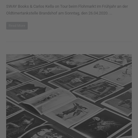
SWAY Books & Carlos Kella on Tour beim Flohmarkt im Frühjahr an der
Oldtimertankstelle Brandshof am Sonntag, den 26.04.2020. ...
Read More