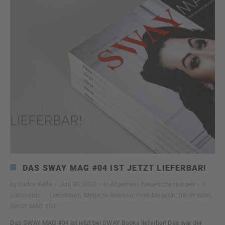
DAS SWAY MAG #04 IST JETZT LIEFERBAR!
by
Carlos Kella
·
Juni 30, 2020
·
in
Allgemein
,
Neuerscheinungen
·
0
comments
·
Livestream
,
Magazin-Release
,
Print-Magazin
,
SWAY MAG
,
SWAY MAG #04
Das SWAY MAG #04 ist jetzt bei SWAY Books lieferbar! Das war der