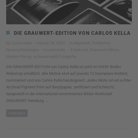
DIE GRAUWERT-EDITION VON CARLOS KELLA
by
Carlos Kella
·
Februar 20, 2020
·
in
Allgemein
,
Fotokunst
,
Neuerscheinungen
·
0 comments
·
Fotokunst
,
Grauwert-Edition
,
Modern Pin-up
,
schwarz-weiß Fotografie
Die GRAUWERT-EDITION von Carlos Kella ist jetzt im SWAY Books
Webshop erhältlich. Alle Motive sind auf jeweils 12 Exemplare limitiert,
nummeriert und von Carlos Kella handsigniert. Jedes Motiv ist ein echter
Archival Pigment Print auf Barytpapier, zertifiziert und lichtecht,
hergestellt in der international renommierten Bilder-Werkstatt
GRAUWERT Hamburg. ...
Read More