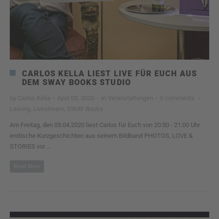
CARLOS KELLA LIEST LIVE FÜR EUCH AUS
DEM SWAY BOOKS STUDIO
by
Carlos Kella
·
April 03, 2020
·
in
Veranstaltungen
·
0 comments
·
Lesung
,
Livestream
,
SWAY Books
Am Freitag, den 03.04.2020 liest Carlos für Euch von 20:30 - 21:00 Uhr
erotische Kurzgeschichten aus seinem Bildband PHOTOS, LOVE &
STORIES vor ...
Read More