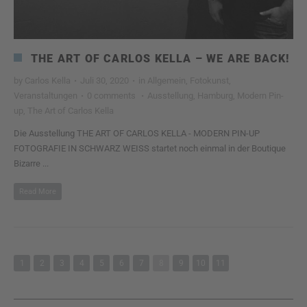
THE ART OF CARLOS KELLA – WE ARE BACK!
by
Carlos Kella
·
Juli 30, 2020
·
in
Allgemein
,
Fotokunst
,
Veranstaltungen
·
0 comments
·
Ausstellung
,
Hamburg
,
Modern Pin-
up
,
The Art of Carlos Kella
Die Ausstellung THE ART OF CARLOS KELLA - MODERN PIN-UP
FOTOGRAFIE IN SCHWARZ WEISS startet noch einmal in der Boutique
Bizarre ...
Read More
1
2
3
4
5
6
7
8
9
10
11