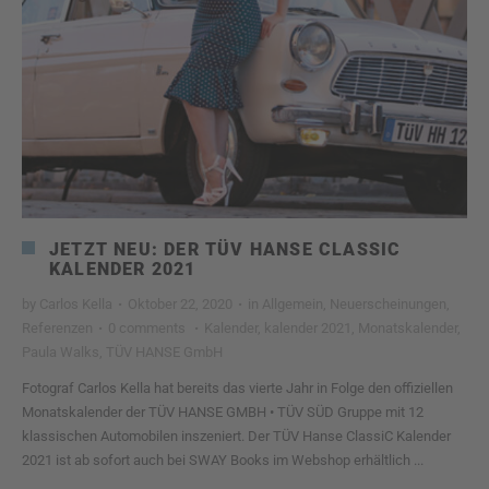
JETZT NEU: DER TÜV HANSE CLASSIC
KALENDER 2021
by
Carlos Kella
·
Oktober 22, 2020
·
in
Allgemein
,
Neuerscheinungen
,
Referenzen
·
0 comments
·
Kalender
,
kalender 2021
,
Monatskalender
,
Paula Walks
,
TÜV HANSE GmbH
Fotograf Carlos Kella hat bereits das vierte Jahr in Folge den offiziellen
Monatskalender der TÜV HANSE GMBH • TÜV SÜD Gruppe mit 12
klassischen Automobilen inszeniert. Der TÜV Hanse ClassiC Kalender
2021 ist ab sofort auch bei SWAY Books im Webshop erhältlich ...