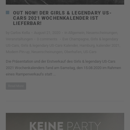
OUT NOW! DER GIRLS & LEGENDARY US-
CARS 2021 WOCHENKALENDER IST
LIEFERBAR!
by
Carlos Kella
·
August 21, 2020
·
in
Allgemein
,
Neuerscheinungen
,
Veranstaltungen
·
0 comments
·
Eve Champagne
,
Girls & legendary
US-Cars
,
Girls & legendary US-Cars Kalender
,
Hamburg
,
kalender 2021
,
Modern Pin-up
,
Neuerscheinungen
,
Oberhafen
,
US-Cars
Die Präsentation und der Erstverkauf des Girls & legendary US-Cars
2021 Wochenkalenders fand am Samstag, den 15.08.2020 im Rahmen
eines Rampenverkaufs statt ...
Read More