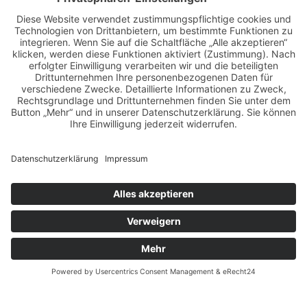
girls & legendary us-cars kalender
golden oldies
hamburg
helge thomsen
kalender
kalender 2021
kalender 2022
kalender releaseparty
livestream
magazin
modern pin-up
monatskalender
neuerscheinungen
oberhafen
oldtimer
oldtimertreffen
paula walks
peter lemke
pin-up modelcontest
print-magazin
referenzen
schwarz-weiß fotografie
street magazine
sway books
sway mag
sway mag #05
the taste of carlos kella
tüv hanse gmbh
us-cars
us-cars – legenden mit geschichte
veranstaltungen
weihnachten
weihnachtsfeier
wettenberg
workshops