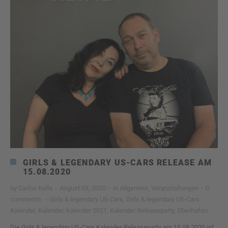
GIRLS & LEGENDARY US-CARS RELEASE AM
15.08.2020
by
Carlos Kella
·
August 03, 2020
·
in
Allgemein
,
Veranstaltungen
·
0
comments
·
Girls & legendary US-Cars
,
Girls & legendary US-Cars
Kalender
,
Kalender
,
kalender 2021
,
Kalender Releaseparty
,
Oberhafen
Die Girls & legendary US-Cars Kalender-Releaseparty am 15.08.2020 ist