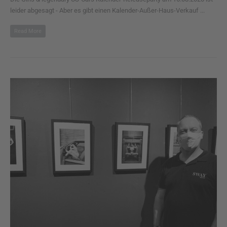
leider abgesagt - Aber es gibt einen Kalender-Außer-Haus-Verkauf ...
Read More