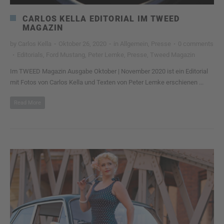
CARLOS KELLA EDITORIAL IM TWEED
MAGAZIN
by
Carlos Kella
·
Oktober 26, 2020
·
in
Allgemein
,
Presse
·
0 comments
·
Editorials
,
Ford Mustang
,
Peter Lemke
,
Presse
,
Tweed Magazin
Im TWEED Magazin Ausgabe Oktober | November 2020 ist ein Editorial
mit Fotos von Carlos Kella und Texten von Peter Lemke erschienen ...
Read More