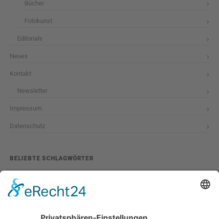
Bücher
Fotokunst
Editorials
Neues
Kontakt
Newsletter
Impressum
Datenschutz
BELIEBTE SCHLAGWÖRTER
2026
adventskalender
ausstellung
bildband
burlesque
cuba special
foto-shootings
foto-studio
fotokunst
girls & legendary us-cars