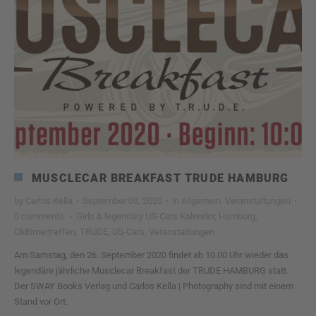
MUSCLECAR BREAKFAST TRUDE HAMBURG
by
Carlos Kella
·
September 03, 2020
·
in
Allgemein
,
Veranstaltungen
·
0 comments
·
Girls & legendary US-Cars Kalender
,
Hamburg
,
Oldtimertreffen
,
TRUDE
,
US-Cars
,
Veranstaltungen
Am Samstag, den 26. September 2020 findet ab 10.00 Uhr wieder das
legendäre jährliche Musclecar Breakfast der TRUDE HAMBURG statt.
Der SWAY Books Verlag und Carlos Kella | Photography sind mit einem
Stand vor Ort.