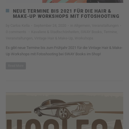
NEUE TERMINE BIS 2021 FÜR DIE HAIR &
MAKE-UP WORKSHOPS MIT FOTOSHOOTING
by
Carlos Kella
·
September 24, 2020
·
in
Allgemein
,
Veranstaltungen
·
0 comments
·
Kavaliere & Stadtschönheiten
,
SWAY Books
,
Termine
,
Veranstaltungen
,
Vintage Hair & Make-Up
,
Workshops
Es gibt neue Termine bis zum Frühjahr 2021 für die Vintage Hair & Make-
Up Workshops mit Fotoshooting bei SWAY Books im Shop!
Read More