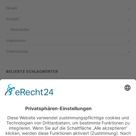
Neues
Kontakt
Newsletter
Impressum
Datenschutz
BELIEBTE SCHLAGWÖRTER
2026
adventskalender
ausstellung
bildband
burlesque
cuba special
foto-shootings
foto-studio
fotokunst
girls & legendary us-cars
girls & legendary us-cars kalender
golden oldies
hamburg
helge thomsen
kalender
kalender 2021
kalender 2022
kalender releaseparty
livestream
magazin
modern pin-up