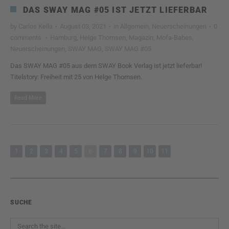
DAS SWAY MAG #05 IST JETZT LIEFERBAR
by
Carlos Kella
·
August 03, 2021
·
in
Allgemein
,
Neuerscheinungen
·
0
comments
·
Hamburg
,
Helge Thomsen
,
Magazin
,
Mofa-Babes
,
Neuerscheinungen
,
SWAY MAG
,
SWAY MAG #05
Das SWAY MAG #05 aus dem SWAY Book Verlag ist jetzt lieferbar!
Titelstory: Freiheit mit 25 von Helge Thomsen.
Read More
1
2
3
4
5
6
7
8
9
10
11
SUCHE