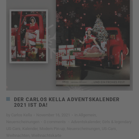
DER CARLOS KELLA ADVENTSKALENDER
2021 IST DA!
by
Carlos Kella
·
November 16, 2021
·
in
Allgemein
,
Neuerscheinungen
·
0 comments
·
Adventskalender
,
Girls & legendary
US-Cars
,
Kalender
,
Modern Pin-up
,
Neuerscheinungen
,
US-Cars
,
Weihnachten
,
Weihnachtskarte