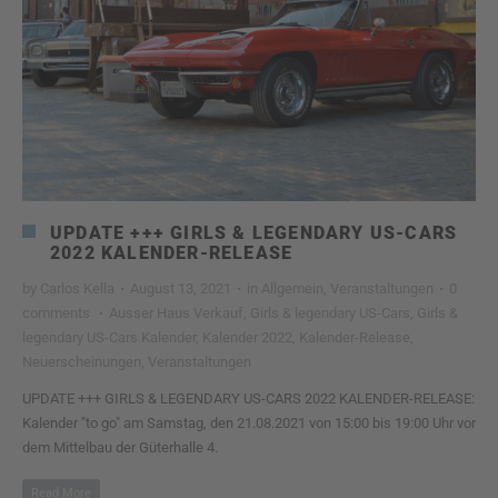
UPDATE +++ GIRLS & LEGENDARY US-CARS
2022 KALENDER-RELEASE
by
Carlos Kella
·
August 13, 2021
·
in
Allgemein
,
Veranstaltungen
·
0
comments
·
Ausser Haus Verkauf
,
Girls & legendary US-Cars
,
Girls &
legendary US-Cars Kalender
,
Kalender 2022
,
Kalender-Release
,
Neuerscheinungen
,
Veranstaltungen
UPDATE +++ GIRLS & LEGENDARY US-CARS 2022 KALENDER-RELEASE:
Kalender "to go" am Samstag, den 21.08.2021 von 15:00 bis 19:00 Uhr vor
dem Mittelbau der Güterhalle 4.
Read More