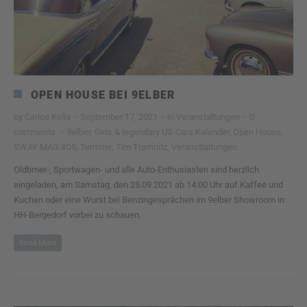
OPEN HOUSE BEI 9ELBER
by
Carlos Kella
·
September 17, 2021
·
in
Veranstaltungen
·
0
comments
·
9elber
,
Girls & legendary US-Cars Kalender
,
Open House
,
SWAY MAG #05
,
Termine
,
Tim Tramnitz
,
Veranstlaltungen
Oldtimer-, Sportwagen- und alle Auto-Enthusiasten sind herzlich
eingeladen, am Samstag, den 25.09.2021 ab 14:00 Uhr auf Kaffee und
Kuchen oder eine Wurst bei Benzingesprächen im 9elber Showroom in
HH-Bergedorf vorbei zu schauen.
Read More