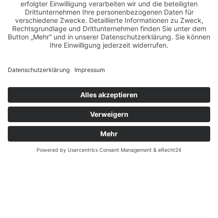
monatskalender
neuerscheinungen
oberhafen
oldtimer
oldtimertreffen
paula walks
peter lemke
pin-up modelcontest
print-magazin
referenzen
schwarz-weiß fotografie
street magazine
sway books
sway mag
sway mag #05
the taste of carlos kella
tüv hanse gmbh
us-cars
us-cars – legenden mit geschichte
veranstaltungen
weihnachten
weihnachtsfeier
wettenberg
workshops
Copyright © Carlos Kella | Photography, alle Rechte vorbehalten |
Impressum
|
Datenschutz