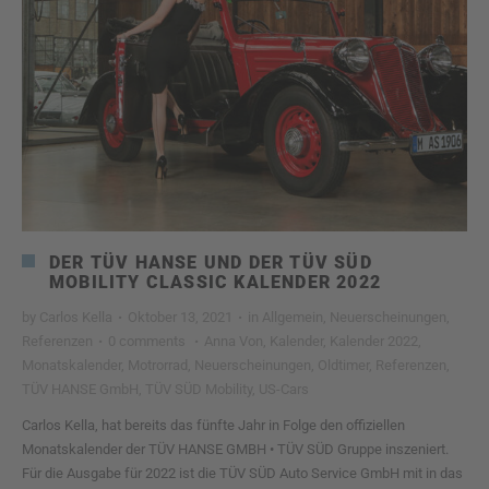
DER TÜV HANSE UND DER TÜV SÜD
MOBILITY CLASSIC KALENDER 2022
by
Carlos Kella
·
Oktober 13, 2021
·
in
Allgemein
,
Neuerscheinungen
,
Referenzen
·
0 comments
·
Anna Von
,
Kalender
,
Kalender 2022
,
Monatskalender
,
Motrorrad
,
Neuerscheinungen
,
Oldtimer
,
Referenzen
,
TÜV HANSE GmbH
,
TÜV SÜD Mobility
,
US-Cars
Carlos Kella, hat bereits das fünfte Jahr in Folge den offiziellen
Monatskalender der TÜV HANSE GMBH • TÜV SÜD Gruppe inszeniert.
Für die Ausgabe für 2022 ist die TÜV SÜD Auto Service GmbH mit in das