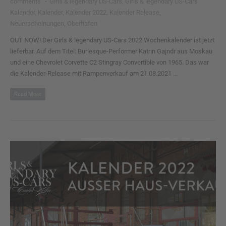
comments
·
Girls & legendary US-Cars
,
Girls & legendary US-Cars
Kalender
,
Kalender
,
Kalender 2022
,
Kalender Release
,
Neuerscheinungen
,
Oberhafen
OUT NOW! Der Girls & legendary US-Cars 2022 Wochenkalender ist jetzt
lieferbar. Auf dem Titel: Burlesque-Performer Katrin Gajndr aus Moskau
und eine Chevrolet Corvette C2 Stingray Convertible von 1965. Das war
die Kalender-Release mit Rampenverkauf am 21.08.2021 ...
Read More