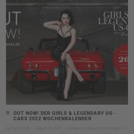
OUT NOW! DER GIRLS & LEGENDARY US-
CARS 2022 WOCHENKALENDER
by
Carlos Kella
·
August 26, 2021
·
in
Allgemein
,
Neuerscheinungen
·
0