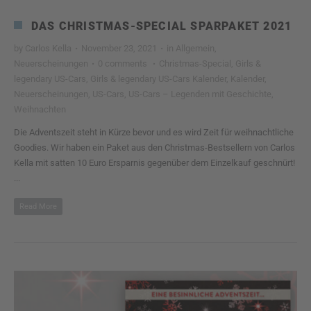
DAS CHRISTMAS-SPECIAL SPARPAKET 2021
by
Carlos Kella
·
November 23, 2021
·
in
Allgemein
,
Neuerscheinungen
·
0 comments
·
Christmas-Special
,
Girls &
legendary US-Cars
,
Girls & legendary US-Cars Kalender
,
Kalender
,
Neuerscheinungen
,
US-Cars
,
US-Cars – Legenden mit Geschichte
,
Weihnachten
Die Adventszeit steht in Kürze bevor und es wird Zeit für weihnachtliche
Goodies. Wir haben ein Paket aus den Christmas-Bestsellern von Carlos
Kella mit satten 10 Euro Ersparnis gegenüber dem Einzelkauf geschnürt!
...
Read More