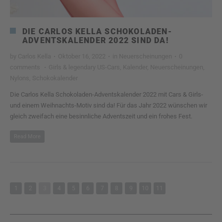
DIE CARLOS KELLA SCHOKOLADEN-
ADVENTSKALENDER 2022 SIND DA!
by
Carlos Kella
·
Oktober 16, 2022
·
in
Neuerscheinungen
·
0
comments
·
Girls & legendary US-Cars
,
Kalender
,
Neuerscheinungen
,
Nylons
,
Schokokalender
Die Carlos Kella Schokoladen-Adventskalender 2022 mit Cars & Girls-
und einem Weihnachts-Motiv sind da! Für das Jahr 2022 wünschen wir
gleich zweifach eine besinnliche Adventszeit und ein frohes Fest.
Read More
1
2
3
4
5
6
7
8
9
10
11