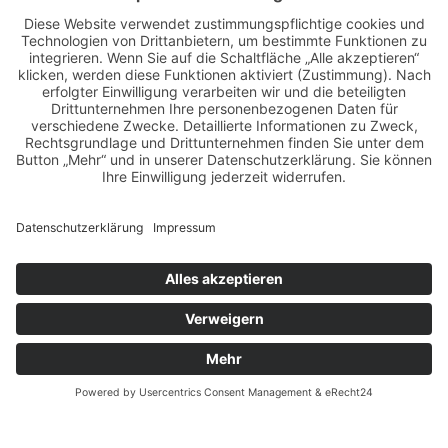
helge thomsen
kalender
kalender 2021
kalender 2022
kalender releaseparty
livestream
magazin
modern pin-up
monatskalender
neuerscheinungen
oberhafen
oldtimer
oldtimertreffen
paula walks
peter lemke
pin-up modelcontest
print-magazin
referenzen
schwarz-weiß fotografie
street magazine
sway books
sway mag
sway mag #05
the taste of carlos kella
tüv hanse gmbh
us-cars
us-cars – legenden mit geschichte
veranstaltungen
weihnachten
weihnachtsfeier
wettenberg
workshops