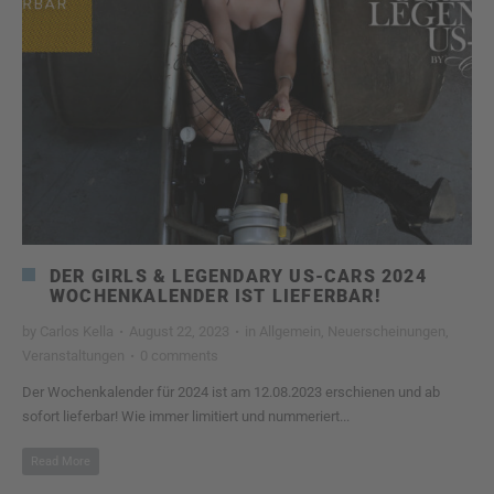
DER GIRLS & LEGENDARY US-CARS 2024
WOCHENKALENDER IST LIEFERBAR!
by
Carlos Kella
·
August 22, 2023
·
in
Allgemein
,
Neuerscheinungen
,
Veranstaltungen
·
0 comments
Der Wochenkalender für 2024 ist am 12.08.2023 erschienen und ab
sofort lieferbar! Wie immer limitiert und nummeriert...
Read More