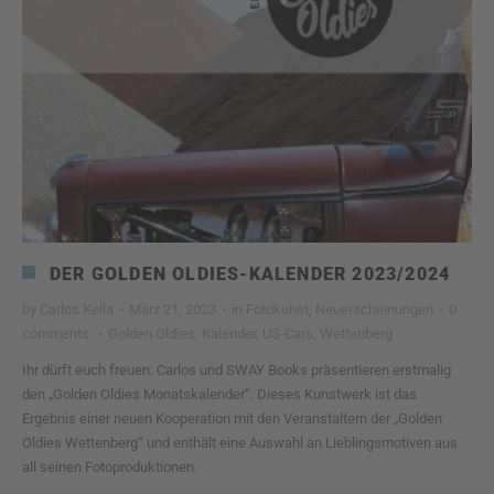
DER GOLDEN OLDIES-KALENDER 2023/2024
by
Carlos Kella
·
März 21, 2023
·
in
Fotokunst
,
Neuerscheinungen
·
0
comments
·
Golden Oldies
,
Kalender
,
US-Cars
,
Wettenberg
Ihr dürft euch freuen: Carlos und SWAY Books präsentieren erstmalig
den „Golden Oldies Monatskalender“. Dieses Kunstwerk ist das
Ergebnis einer neuen Kooperation mit den Veranstaltern der „Golden
Oldies Wettenberg“ und enthält eine Auswahl an Lieblingsmotiven aus
all seinen Fotoproduktionen.