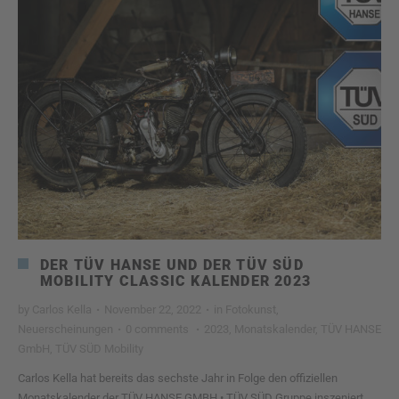
DER TÜV HANSE UND DER TÜV SÜD
MOBILITY CLASSIC KALENDER 2023
by
Carlos Kella
·
November 22, 2022
·
in
Fotokunst
,
Neuerscheinungen
·
0 comments
·
2023
,
Monatskalender
,
TÜV HANSE
GmbH
,
TÜV SÜD Mobility
Carlos Kella hat bereits das sechste Jahr in Folge den offiziellen
Monatskalender der TÜV HANSE GMBH • TÜV SÜD Gruppe inszeniert.