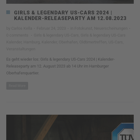
GIRLS & LEGENDARY US-CARS 2024 |
KALENDER-RELEASEPARTY AM 12.08.2023
by
Carlos Kella
·
Februar 24, 2023
·
in
Fotokunst
,
Neuerscheinungen
·
0 comments
·
Girls & legendary US-Cars
,
Girls & legendary US-Cars
Kalender
,
Hamburg
,
Kalender
,
Oberhafen
,
Oldtimertreffen
,
US-Cars
,
Veranstaltungen
Es geht wieder los: Girls & legendary US-Cars 2024 | Kalender-
Releaseparty am 12. August 2023 ab 14 Uhr im Hamburger
Oberhafenquartier.
Read More