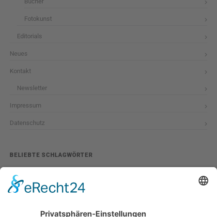
Bücher
Fotokunst
Editorials
Neues
Kontakt
Newsletter
Impressum
Datenschutz
BELIEBTE SCHLAGWÖRTER
2026
adventskalender
ausstellung
bildband
burlesque
cuba special
foto-shootings
foto-studio
fotokunst
girls & legendary us-cars
girls & legendary us-cars kalender
golden oldies
hamburg