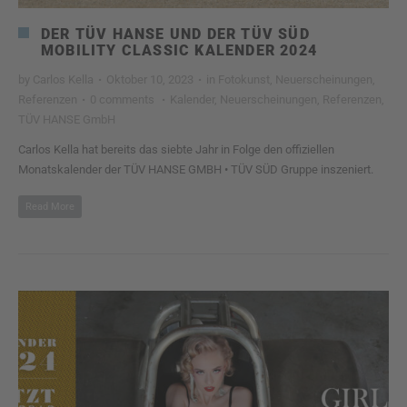
DER TÜV HANSE UND DER TÜV SÜD
MOBILITY CLASSIC KALENDER 2024
by
Carlos Kella
·
Oktober 10, 2023
·
in
Fotokunst
,
Neuerscheinungen
,
Referenzen
·
0 comments
·
Kalender
,
Neuerscheinungen
,
Referenzen
,
TÜV HANSE GmbH
Carlos Kella hat bereits das siebte Jahr in Folge den offiziellen
Monatskalender der TÜV HANSE GMBH • TÜV SÜD Gruppe inszeniert.
Read More