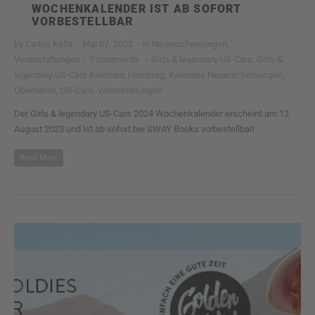
WOCHENKALENDER IST AB SOFORT
VORBESTELLBAR
by
Carlos Kella
·
Mai 07, 2023
·
in
Neuerscheinungen
,
Veranstaltungen
·
0 comments
·
Girls & legendary US-Cars
,
Girls &
legendary US-Cars Kalender
,
Hamburg
,
Kalender
,
Neuerscheinungen
,
Oberhafen
,
US-Cars
,
Veranstaltungen
Der Girls & legendary US-Cars 2024 Wochenkalender erscheint am 12.
August 2023 und ist ab sofort bei SWAY Books vorbestellbar!
Read More