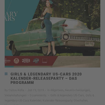
GIRLS & LEGENDARY US-CARS 2020
KALENDER-RELEASEPARTY – DAS
PROGRAMM
by
Carlos Kella
·
Juli 19, 2019
·
in
Allgemein
,
Neuerscheinungen
,
Veranstaltungen
·
0 comments
·
Girls & legendary US-Cars
,
Girls &
legendary US-Cars Kalender
,
Kalender Releaseparty
,
Oberhafen
,