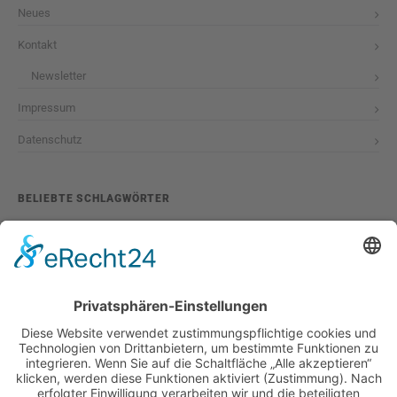
Neues
Kontakt
Newsletter
Impressum
Datenschutz
BELIEBTE SCHLAGWÖRTER
2026
adventskalender
ausstellung
bildband
burlesque
cuba special
foto-shootings
foto-studio
fotokunst
girls & legendary us-cars
girls & legendary us-cars kalender
golden oldies
hamburg
helge thomsen
kalender
kalender 2021
kalender 2022
kalender releaseparty
livestream
magazin
modern pin-up
monatskalender
neuerscheinungen
oberhafen
oldtimer