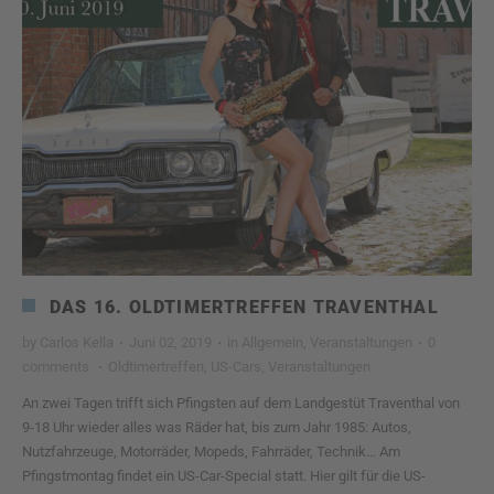
DAS 16. OLDTIMERTREFFEN TRAVENTHAL
by
Carlos Kella
·
Juni 02, 2019
·
in
Allgemein
,
Veranstaltungen
·
0
comments
·
Oldtimertreffen
,
US-Cars
,
Veranstaltungen
An zwei Tagen trifft sich Pfingsten auf dem Landgestüt Traventhal von
9-18 Uhr wieder alles was Räder hat, bis zum Jahr 1985: Autos,
Nutzfahrzeuge, Motorräder, Mopeds, Fahrräder, Technik… Am
Pfingstmontag findet ein US-Car-Special statt. Hier gilt für die US-