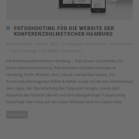
FOTOSHOOTING FÜR DIE WEBSITE DER
KONFERENZDOLMETSCHER HAMBURG
by
Carlos Kella
·
Mai 31, 2019
·
in
Allgemein
,
Referenzen
·
0 comments
·
Foto-Shootings
,
Foto-Studio
,
Referenzen
Die Konferenzdolmetscher Hamburg – Anja Grewe und Monika Ott –
bieten Konferenzberatung, Dolmetschen und Übersetzungen in
Hamburg, Berlin, Bremen, Kiel, Lübeck und darüber hinaus. Die
Kommunikationsagentur Kähler & Kähler wurde mit der Neu-Entwicklung
des Logos, der Überarbeitung des Corporate Designs, sowie dem
Relaunch der Website (de/en) und dem dazugehörigen Fotoshooting
beauftragt. Alle Fotos auf der neuen Website sind von Carlos Kella.
Read More