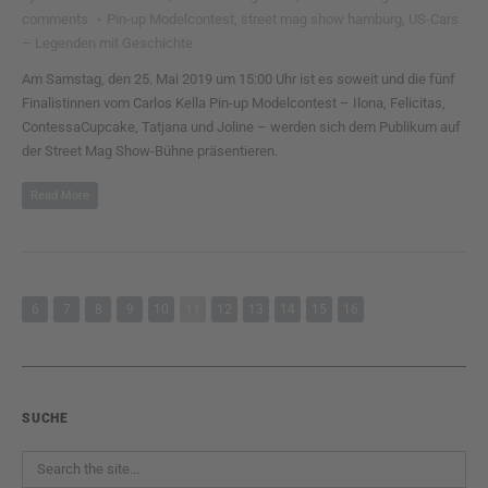
comments
·
Pin-up Modelcontest
,
street mag show hamburg
,
US-Cars
– Legenden mit Geschichte
Am Samstag, den 25. Mai 2019 um 15:00 Uhr ist es soweit und die fünf
Finalistinnen vom Carlos Kella Pin-up Modelcontest – Ilona, Felicitas,
ContessaCupcake, Tatjana und Joline – werden sich dem Publikum auf
der Street Mag Show-Bühne präsentieren.
Read More
6
7
8
9
10
11
12
13
14
15
16
SUCHE