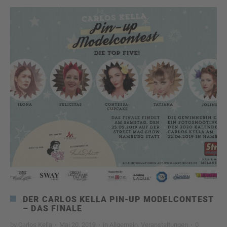
DER CARLOS KELLA PIN-UP MODELCONTEST
– DAS FINALE
by
Carlos Kella
·
Mai 20, 2019
·
in
Allgemein
,
Veranstaltungen
·
0