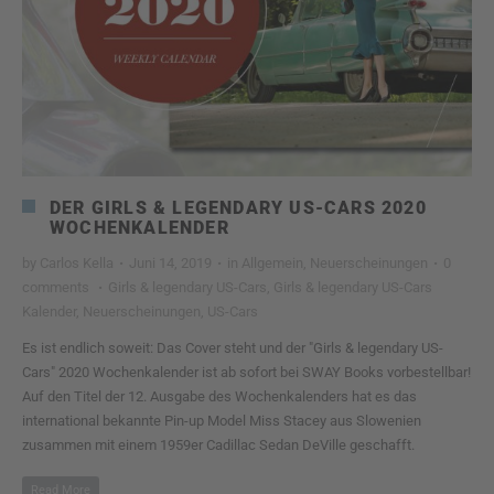
DER GIRLS & LEGENDARY US-CARS 2020
WOCHENKALENDER
by
Carlos Kella
·
Juni 14, 2019
·
in
Allgemein
,
Neuerscheinungen
·
0
comments
·
Girls & legendary US-Cars
,
Girls & legendary US-Cars
Kalender
,
Neuerscheinungen
,
US-Cars
Es ist endlich soweit: Das Cover steht und der "Girls & legendary US-
Cars" 2020 Wochenkalender ist ab sofort bei SWAY Books vorbestellbar!
Auf den Titel der 12. Ausgabe des Wochenkalenders hat es das
international bekannte Pin-up Model Miss Stacey aus Slowenien
zusammen mit einem 1959er Cadillac Sedan DeVille geschafft.
Read More