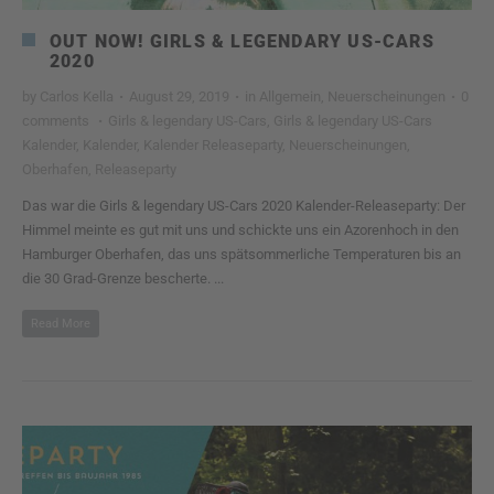
OUT NOW! GIRLS & LEGENDARY US-CARS
2020
by
Carlos Kella
·
August 29, 2019
·
in
Allgemein
,
Neuerscheinungen
·
0
comments
·
Girls & legendary US-Cars
,
Girls & legendary US-Cars
Kalender
,
Kalender
,
Kalender Releaseparty
,
Neuerscheinungen
,
Oberhafen
,
Releaseparty
Das war die Girls & legendary US-Cars 2020 Kalender-Releaseparty: Der
Himmel meinte es gut mit uns und schickte uns ein Azorenhoch in den
Hamburger Oberhafen, das uns spätsommerliche Temperaturen bis an
die 30 Grad-Grenze bescherte. ...
Read More