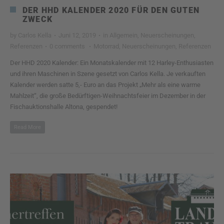
DER HHD KALENDER 2020 FÜR DEN GUTEN
ZWECK
by
Carlos Kella
·
Juni 12, 2019
·
in
Allgemein
,
Neuerscheinungen
,
Referenzen
·
0 comments
·
Motorrad
,
Neuerscheinungen
,
Referenzen
Der HHD 2020 Kalender: Ein Monatskalender mit 12 Harley-Enthusiasten
und ihren Maschinen in Szene gesetzt von Carlos Kella. Je verkauften
Kalender werden satte 5,- Euro an das Projekt „Mehr als eine warme
Mahlzeit“, die große Bedürftigen-Weihnachtsfeier im Dezember in der
Fischauktionshalle Altona, gespendet!
Read More