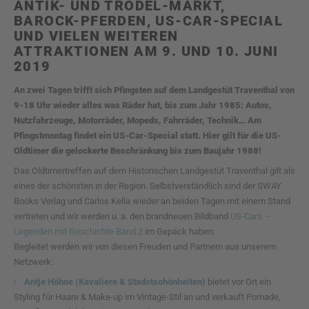
ANTIK- UND TRÖDEL-MARKT,
BAROCK-PFERDEN, US-CAR-SPECIAL
UND VIELEN WEITEREN
ATTRAKTIONEN AM 9. UND 10. JUNI
2019
An zwei Tagen trifft sich Pfingsten auf dem Landgestüt Traventhal von
9-18 Uhr wieder alles was Räder hat, bis zum Jahr 1985: Autos,
Nutzfahrzeuge, Motorräder, Mopeds, Fahrräder, Technik… Am
Pfingstmontag findet ein US-Car-Special statt. Hier gilt für die US-
Oldtimer die gelockerte Beschränkung bis zum Baujahr 1988!
Das Oldtimertreffen auf dem Historischen Landgestüt Traventhal gilt als
eines der schönsten in der Region. Selbstverständlich sind der SWAY
Books Verlag und Carlos Kella wieder an beiden Tagen mit einem Stand
vertreten und wir werden u. a. den brandneuen Bildband
US-Cars –
Legenden mit Geschichte Band 2
im Gepäck haben.
Begleitet werden wir von diesen Freuden und Partnern aus unserem
Netzwerk:
Antje Höhne (Kavaliere & Stadstschönheiten)
bietet vor Ort ein
Styling für Haare & Make-up im Vintage-Stil an und verkauft Pomade,