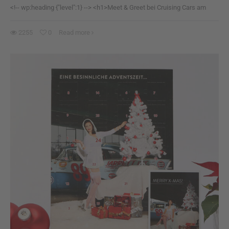
<!-- wp:heading {"level":1} --> <h1>Meet & Greet bei Cruising Cars am
2255
0
Read more