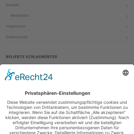
Kontakt
Newsletter
Impressum
Datenschutz
BELIEBTE SCHLAGWÖRTER
2026
adventskalender
ausstellung
bildband
burlesque
cuba special
foto-shootings
foto-studio
fotokunst
girls & legendary us-cars
girls & legendary us-cars kalender
golden oldies
hamburg
helge thomsen
kalender
kalender 2021
kalender 2022
kalender releaseparty
livestream
magazin
modern pin-up
monatskalender
neuerscheinungen
oberhafen
oldtimer
oldtimertreffen
paula walks
peter lemke