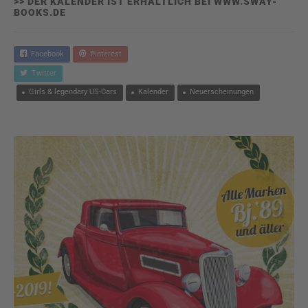
>> DER KALENDER IST ERHÄLTLICH BEI WWW.SWAY-
BOOKS.DE
Facebook
Pinterest
Twitter
Girls & legendary US-Cars
Kalender
Neuerscheinungen