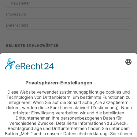
Newsletter
Impressum
Datenschutz
BELIEBTE SCHLAGWÖRTER
2026
adventskalender
ausstellung
bildband
burlesque
cuba special
foto-shootings
foto-studio
fotokunst
girls & legendary us-cars
girls & legendary us-cars kalender
golden oldies
hamburg
helge thomsen
kalender
kalender 2021
kalender 2022
kalender releaseparty
livestream
magazin
modern pin-up
monatskalender
neuerscheinungen
oberhafen
oldtimer
oldtimertreffen
paula walks
peter lemke
pin-up modelcontest
print-magazin
referenzen