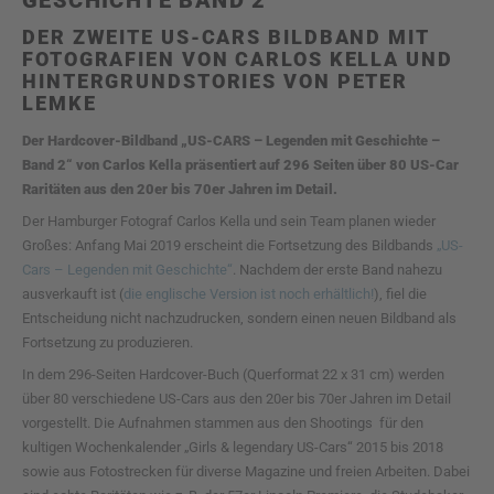
DER ZWEITE US-CARS BILDBAND MIT
FOTOGRAFIEN VON CARLOS KELLA UND
HINTERGRUNDSTORIES VON PETER
LEMKE
Der Hardcover-Bildband „US-CARS – Legenden mit Geschichte –
Band 2“ von Carlos Kella präsentiert auf 296 Seiten über 80 US-Car
Raritäten aus den 20er bis 70er Jahren im Detail.
Der Hamburger Fotograf Carlos Kella und sein Team planen wieder
Großes: Anfang Mai 2019 erscheint die Fortsetzung des Bildbands
„US-
Cars – Legenden mit Geschichte“
. Nachdem der erste Band nahezu
ausverkauft ist (
die englische Version ist noch erhältlich!
), fiel die
Entscheidung nicht nachzudrucken, sondern einen neuen Bildband als
Fortsetzung zu produzieren.
In dem 296-Seiten Hardcover-Buch (Querformat 22 x 31 cm) werden
über 80 verschiedene US-Cars aus den 20er bis 70er Jahren im Detail
vorgestellt. Die Aufnahmen stammen aus den Shootings für den
kultigen Wochenkalender „Girls & legendary US-Cars“ 2015 bis 2018
sowie aus Fotostrecken für diverse Magazine und freien Arbeiten. Dabei