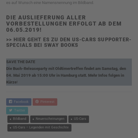
es auf Wunsch eine Namensnennung im Bildband.
DIE AUSLIEFERUNG ALLER
VORBESTELLUNGEN ERFOLGT AB DEM
06.05.2019!
>> HIER GEHT ES ZU DEN US-CARS SUPPORTER-
SPECIALS BEI SWAY BOOKS
SAVE THE DATE
Die Buch-Releaseparty mit Oldtimertreffen findet am Samstag, den
04. Mai 2019 ab 15:00 Uhr in Hamburg statt. Mehr Infos folgen in
Kürze
!
Facebook
Pinterest
Twitter
Bildband
Neuerscheinungen
US-Cars
US-Cars – Legenden mit Geschichte