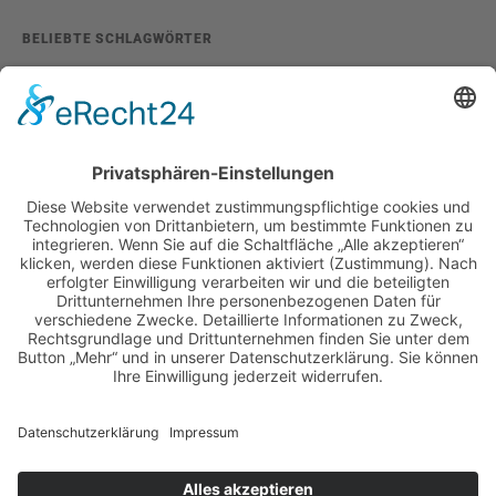
BELIEBTE SCHLAGWÖRTER
2026
adventskalender
ausstellung
bildband
burlesque
cuba special
foto-shootings
foto-studio
fotokunst
girls & legendary us-cars
girls & legendary us-cars kalender
golden oldies
hamburg
helge thomsen
kalender
kalender 2021
kalender 2022
kalender releaseparty
livestream
magazin
modern pin-up
monatskalender
neuerscheinungen
oberhafen
oldtimer
oldtimertreffen
paula walks
peter lemke
pin-up modelcontest
print-magazin
referenzen
schwarz-weiß fotografie
street magazine
sway books
sway mag
sway mag #05
the taste of carlos kella
tüv hanse gmbh
us-cars
us-cars – legenden mit geschichte
veranstaltungen
weihnachten
weihnachtsfeier