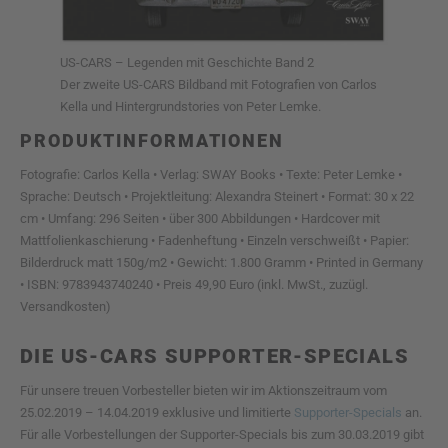
US-CARS – Legenden mit Geschichte Band 2
Der zweite US-CARS Bildband mit Fotografien von Carlos
Kella und Hintergrundstories von Peter Lemke.
PRODUKTINFORMATIONEN
Fotografie: Carlos Kella • Verlag: SWAY Books • Texte: Peter Lemke •
Sprache: Deutsch • Projektleitung: Alexandra Steinert • Format: 30 x 22
cm • Umfang: 296 Seiten • über 300 Abbildungen • Hardcover mit
Mattfolienkaschierung • Fadenheftung • Einzeln verschweißt • Papier:
Bilderdruck matt 150g/m2 • Gewicht: 1.800 Gramm • Printed in Germany
• ISBN: 9783943740240 • Preis 49,90 Euro (inkl. MwSt., zuzügl.
Versandkosten)
DIE US-CARS SUPPORTER-SPECIALS
Für unsere treuen Vorbesteller bieten wir im Aktionszeitraum vom
25.02.2019 – 14.04.2019 exklusive und limitierte
Supporter-Specials
an.
Für alle Vorbestellungen der Supporter-Specials bis zum 30.03.2019 gibt