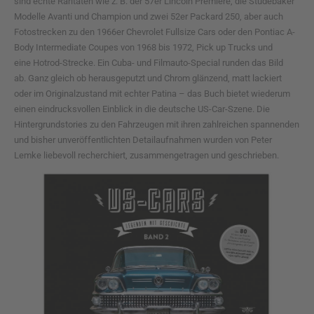
sind echte Raritäten wie z. B. der 57er Lincoln Premiere, die Studebaker
Modelle Avanti und Champion und zwei 52er Packard 250, aber auch
Fotostrecken zu den 1966er Chevrolet Fullsize Cars oder den Pontiac A-
Body Intermediate Coupes von 1968 bis 1972, Pick up Trucks und
eine Hotrod-Strecke. Ein Cuba- und Filmauto-Special runden das Bild
ab. Ganz gleich ob herausgeputzt und Chrom glänzend, matt lackiert
oder im Originalzustand mit echter Patina – das Buch bietet wiederum
einen eindrucksvollen Einblick in die deutsche US-Car-Szene. Die
Hintergrundstories zu den Fahrzeugen mit ihren zahlreichen spannenden
und bisher unveröffentlichten Detailaufnahmen wurden von Peter
Lemke liebevoll recherchiert, zusammengetragen und geschrieben.