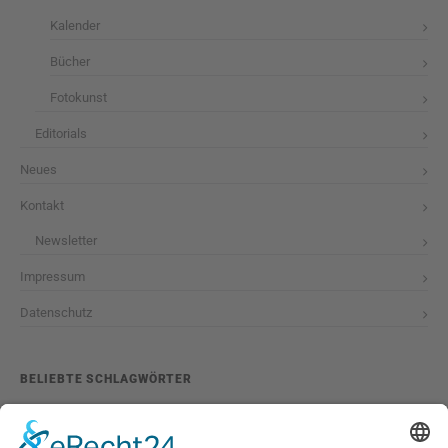
Kalender
Bücher
Fotokunst
Editorials
Neues
Kontakt
Newsletter
Impressum
Datenschutz
BELIEBTE SCHLAGWÖRTER
2026
adventskalender
ausstellung
bildband