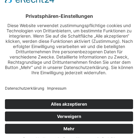
burlesque
cuba special
foto-shootings
foto-studio
fotokunst
girls & legendary us-cars
girls & legendary us-cars kalender
golden oldies
hamburg
helge thomsen
kalender
kalender 2021
kalender 2022
kalender releaseparty
livestream
magazin
modern pin-up
monatskalender
neuerscheinungen
oberhafen
oldtimer
oldtimertreffen
paula walks
peter lemke
pin-up modelcontest
print-magazin
referenzen
schwarz-weiß fotografie
street magazine
sway books
sway mag
sway mag #05
the taste of carlos kella
tüv hanse gmbh
us-cars
us-cars – legenden mit geschichte
veranstaltungen
weihnachten
weihnachtsfeier
wettenberg
workshops
Copyright © Carlos Kella | Photography, alle Rechte vorbehalten |
Impressum
|
Datenschutz