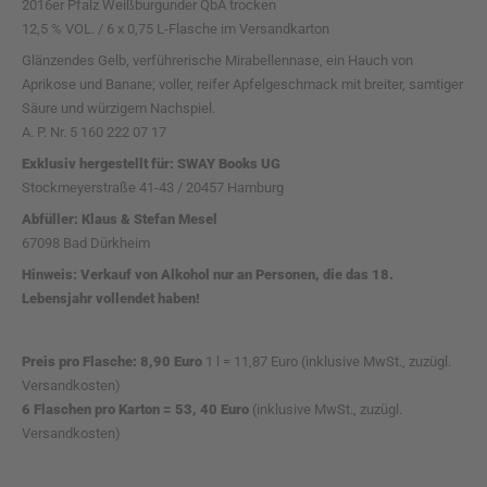
2016er Pfalz Weißburgunder QbA trocken
12,5 % VOL. / 6 x 0,75 L-Flasche im Versandkarton
Glänzendes Gelb, verführerische Mirabellennase, ein Hauch von
Aprikose und Banane; voller, reifer Apfelgeschmack mit breiter, samtiger
Säure und würzigem Nachspiel.
A. P. Nr. 5 160 222 07 17
Exklusiv hergestellt für: SWAY Books UG
Stockmeyerstraße 41-43 / 20457 Hamburg
Abfüller: Klaus & Stefan Mesel
67098 Bad Dürkheim
Hinweis: Verkauf von Alkohol nur an Personen, die das 18.
Lebensjahr vollendet haben!
Preis pro Flasche: 8,90 Euro
1 l = 11,87 Euro (inklusive MwSt., zuzügl.
Versandkosten)
6 Flaschen pro Karton = 53, 40 Euro
(inklusive MwSt., zuzügl.
Versandkosten)