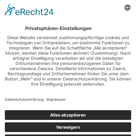
2026
adventskalender
ausstellung
bildband
burlesque
cuba special
foto-shootings
foto-studio
fotokunst
girls & legendary us-cars
girls & legendary us-cars kalender
golden oldies
hamburg
helge thomsen
kalender
kalender 2021
kalender 2022
kalender releaseparty
livestream
magazin
modern pin-up
monatskalender
neuerscheinungen
oberhafen
oldtimer
oldtimertreffen
paula walks
peter lemke
pin-up modelcontest
print-magazin
referenzen
schwarz-weiß fotografie
street magazine
sway books
sway mag
sway mag #05
the taste of carlos kella
tüv hanse gmbh
us-cars
us-cars – legenden mit geschichte
veranstaltungen
weihnachten
weihnachtsfeier
wettenberg
workshops