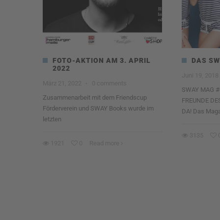
FOTO-AKTION AM 3. APRIL
DAS SW
2022
Juni 19, 2018
März 21, 2022
·
0 comments
SWAY MAG #
Zusammenarbeit mit dem Friendscup
FREUNDE DE
Förderverein und SWAY Books wurde im
DA! Das Maga
letzten
3135
1921
0
Read more