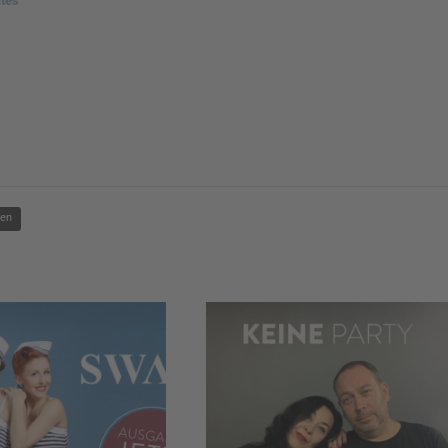
ates
gen