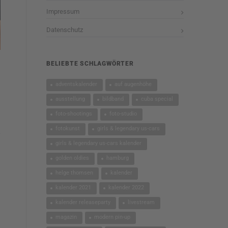
Impressum
Datenschutz
BELIEBTE SCHLAGWÖRTER
adventskalender
auf augenhöhe
ausstellung
bildband
cuba special
foto-shootings
foto-studio
fotokunst
girls & legendary us-cars
girls & legendary us-cars kalender
golden oldies
hamburg
helge thomsen
kalender
kalender 2021
kalender 2022
kalender releaseparty
livestream
magazin
modern pin-up