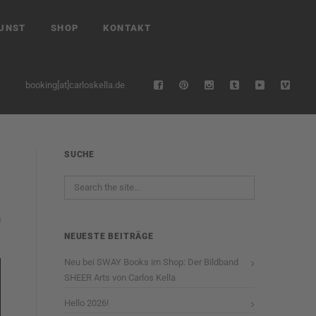
UNST
SHOP
KONTAKT
booking[at]carloskella.de
SUCHE
NEUESTE BEITRÄGE
Neu bei SWAY Books im Shop: Der Bildband
SHEER Arts von Carlos Kella
Hello 2026!