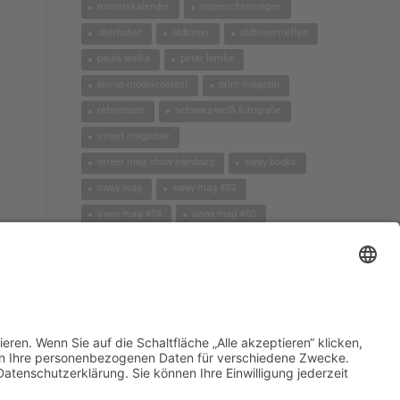
monatskalender
neuerscheinungen
oberhafen
oldtimer
oldtimertreffen
paula walks
peter lemke
pin-up modelcontest
print-magazin
referenzen
schwarz-weiß fotografie
street magazine
street mag show hamburg
sway books
sway mag
sway mag #02
sway mag #04
sway mag #05
the taste of carlos kella
tüv hanse gmbh
us-cars
us-cars – legenden mit geschichte
veranstaltungen
weihnachten
workshops