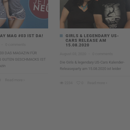
AY MAG #03 IST DA!
GIRLS & LEGENDARY US-
CARS RELEASE AM
·
0 comments
15.08.2020
03 DAS MAGAZIN FÜR
August 03, 2020
·
0 comments
S GUTEN GESCHMACKS IST
Die Girls & legendary US-Cars Kalender-
zin
Releaseparty am 15.08.2020 ist leider
0
Read more
2234
0
Read more