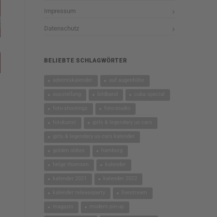
Impressum
Datenschutz
BELIEBTE SCHLAGWÖRTER
adventskalender
auf augenhöhe
ausstellung
bildband
cuba special
foto-shootings
foto-studio
fotokunst
girls & legendary us-cars
girls & legendary us-cars kalender
golden oldies
hamburg
helge thomsen
kalender
kalender 2021
kalender 2022
kalender releaseparty
livestream
magazin
modern pin-up