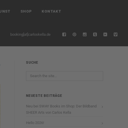
UNST
SHOP
KONTAKT
booking[at]carloskella.de
SUCHE
NEUESTE BEITRÄGE
Neu bei SWAY Books im Shop: Der Bildband
SHEER Arts von Carlos Kella
Hello 2026!