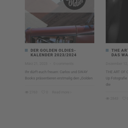
DER GOLDEN OLDIES-
THE AR
KALENDER 2023/2024
DAS WA
März 21, 2023
·
0 comments
Dezember 12,
Ihr dürft euch freuen: Carlos und SWAY
THE ART OF 
Books präsentieren erstmalig den „Golden
Up Fotografi
die
2763
0
Read more
2843