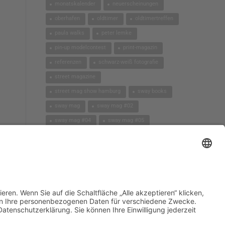
monatskalender
neuerscheinungen
oberhafen
oldtimer
oldtimertreffen
paula walks
peter lemke
pin-up modelcontest
print-magazin
referenzen
schwarz-weiß fotografie
street magazine
street mag show hamburg
sway books
sway mag
sway mag #02
sway mag #04
sway mag #05
the taste of carlos kella
tüv hanse gmbh
us-cars
us-cars – legenden mit geschichte
veranstaltungen
weihnachten
workshops