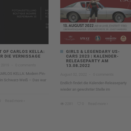
T OF CARLOS KELLA:
GIRLS & LEGENDARY US-
R DIE VERNISSAGE
CARS 2023 | KALENDER-
RELEASEPARTY AM
 2019
·
0 comments
13.08.2022
CARLOS KELLA: Modern Pin-
August 02, 2022
·
0 comments
e in Schwarz-Weiß – Das war
Endlich findet die Kalender-Releaseparty
wieder an gewohnter Stelle im
0
Read more
2281
0
Read more