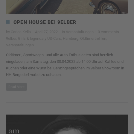
OPEN HOUSE BEI 9ELBER
by
Carlos Kella
·
April 27, 2022
·
in
Veranstaltungen
·
0 comments
·
9elber
,
Girls & legendary US-Cars
,
Hamburg
,
Oldtimertreffen
,
Veranstaltungen
Oldtimer-, Sportwagen- und alle Auto-Enthusiasten sind herzlich
eingeladen, am Samstag, den 30.04.2022 ab 14:00 Uhr auf Kaffee und
Kuchen oder eine Wurst bei Benzingesprächen im 9elber Showroom in
HH-Bergedorf vorbei zu schauen.
Read More