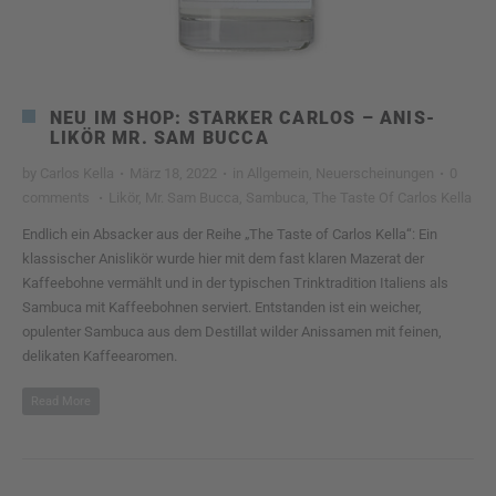
NEU IM SHOP: STARKER CARLOS – ANIS-
LIKÖR MR. SAM BUCCA
by
Carlos Kella
·
März 18, 2022
·
in
Allgemein
,
Neuerscheinungen
·
0
comments
·
Likör
,
Mr. Sam Bucca
,
Sambuca
,
The Taste Of Carlos Kella
Endlich ein Absacker aus der Reihe „The Taste of Carlos Kella“: Ein
klassischer Anislikör wurde hier mit dem fast klaren Mazerat der
Kaffeebohne vermählt und in der typischen Trinktradition Italiens als
Sambuca mit Kaffeebohnen serviert. Entstanden ist ein weicher,
opulenter Sambuca aus dem Destillat wilder Anissamen mit feinen,
delikaten Kaffeearomen.
Read More