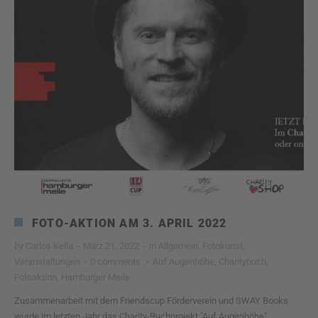
FOTO-AKTION AM 3. APRIL 2022
by
Carlos Kella
·
März 21, 2022
·
in
Allgemein
,
Fotokunst
,
Veranstaltungen
·
0 comments
·
Auf Augenhöhe
,
Charitybuch
,
Fotoaktion
,
Hamburger Meile
Zusammenarbeit mit dem Friendscup Förderverein und SWAY Books
wurde im letzten Jahr das Charity-Buchprojekt "Auf Augenhöhe"