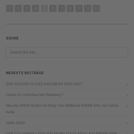
1
2
3
4
5
6
7
8
9
10
11
SUCHE
NEUESTE BEITRÄGE
DER GOLDEN OLDIES-KALENDER 2026/2027
Carlos im Interview bei Hamburg 1
Neu bei SWAY Books im Shop: Der Bildband SHEER Arts von Carlos
Kella
Hello 2026!
DER TÜV HANSE / TÜV SÜD MOBILITY CLASSIC KALENDER 2026