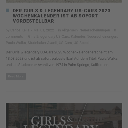
DER GIRLS & LEGENDARY US-CARS 2023
WOCHENKALENDER IST AB SOFORT
VORBESTELLBAR
by
Carlos Kella
·
Mai 01, 2022
·
in
Allgemein
,
Neuerscheinungen
·
0
comments
·
Girls & legendary US-Cars
,
Kalender
,
Neuerscheinungen
,
Paula Walks
,
Studebaker Avanti
,
US-Cars
,
US-Special
Der Girls & legendary US-Cars 2023 Wochenkalender erscheint am
13.08.2023 und ist ab sofort vorbestellbar! Auf dem Titel: Paula Walks
und ein Studebaker Avanti von 1974 in Palm Springs, Kalifornien.
Read More