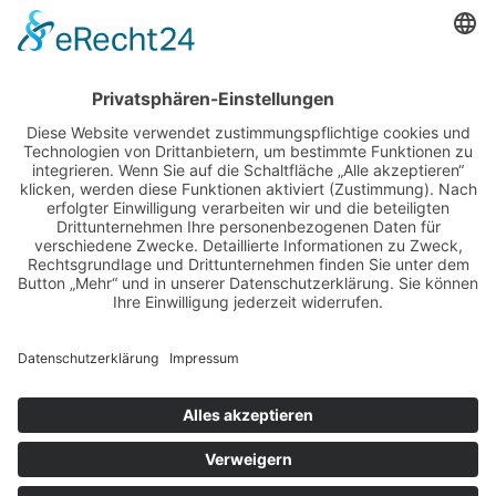
2026
adventskalender
ausstellung
bildband
burlesque
cuba special
foto-shootings
foto-studio
fotokunst
girls & legendary us-cars
girls & legendary us-cars kalender
golden oldies
hamburg
helge thomsen
kalender
kalender 2021
kalender 2022
kalender releaseparty
livestream
magazin
modern pin-up
monatskalender
neuerscheinungen
oberhafen
oldtimer
oldtimertreffen
paula walks
peter lemke
pin-up modelcontest
print-magazin
referenzen
schwarz-weiß fotografie
street magazine
sway books
sway mag
sway mag #05
the taste of carlos kella
tüv hanse gmbh
us-cars
us-cars – legenden mit geschichte
veranstaltungen
weihnachten
weihnachtsfeier
wettenberg
workshops