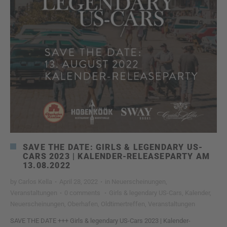
SAVE THE DATE: GIRLS & LEGENDARY US-
CARS 2023 | KALENDER-RELEASEPARTY AM
13.08.2022
by
Carlos Kella
·
April 28, 2022
·
in
Neuerscheinungen
,
Veranstaltungen
·
0 comments
·
Girls & legendary US-Cars
,
Kalender
,
Neuerscheinungen
,
Oberhafen
,
Oldtimertreffen
,
Veranstaltungen
SAVE THE DATE +++ Girls & legendary US-Cars 2023 | Kalender-