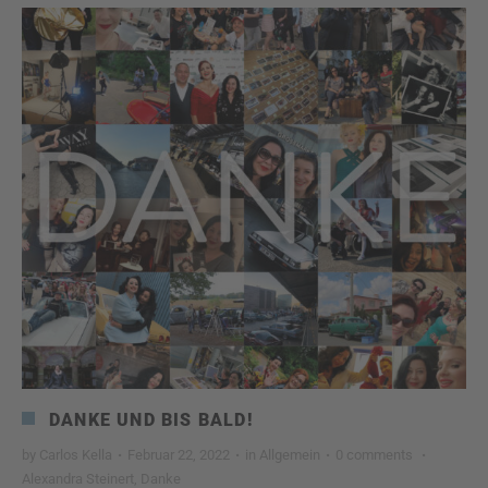
DANKE UND BIS BALD!
by
Carlos Kella
·
Februar 22, 2022
·
in
Allgemein
·
0 comments
·
Alexandra Steinert
,
Danke