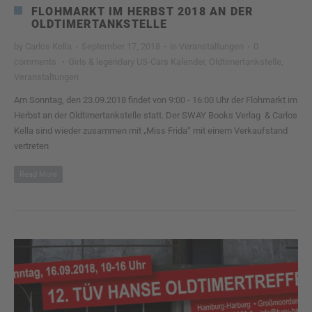
FLOHMARKT IM HERBST 2018 AN DER
OLDTIMERTANKSTELLE
by
Carlos Kella
·
September 17, 2018
·
in
Veranstaltungen
·
0
comments
·
Girls & legendary US-Cars Kalender
,
Oldtimertankstelle
,
Veranstaltungen
Am Sonntag, den 23.09.2018 findet von 9:00 - 16:00 Uhr der Flohmarkt im
Herbst an der Oldtimertankstelle statt. Der SWAY Books Verlag & Carlos
Kella sind wieder zusammen mit „Miss Frida“ mit einem Verkaufstand
vertreten
Read More