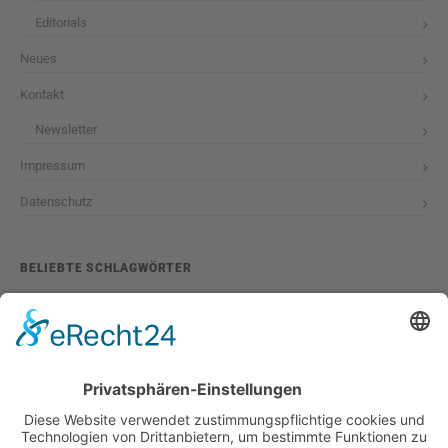
Editorials
Neues
Kontakt
Newsletter
Impressum
Datenschutz
BELIEBTE SCHLAGWÖRTER
2026
adventskalender
ausstellung
bildband
burlesque
cuba special
foto-shootings
foto-studio
fotokunst
girls & legendary us-cars
girls & legendary us-cars kalender
golden oldies
hamburg
helge thomsen
kalender
kalender 2021
kalender 2022