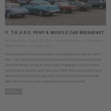
T.R.U.D.E. PONY & MUSCLE CAR BREAKFAST
by
Carlos Kella
·
August 28, 2018
·
in
Veranstaltungen
·
0 comments
·
Oldtimertreffen
,
Veranstaltungen
Ein Schautag für Fans und Besitzer von gepflegten US-Cars der 50er /
60er / 70er Jahre mit großem Frühstücksbuffet in Hamburg-Barmbek.
Der SWAY Books Verlag & Carlos Kella| Photography sind mit einem
Verkaufstand vertreten und haben das SWAY MAG und natürlich auch
den druckfrischen Girls & legendary US-Cars 2019 Wochenkalender
dabei. Wir freuen uns über zahlreichen Besuch am Stand!
Read More