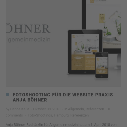
FOTOSHOOTING FÜR DIE WEBSITE PRAXIS
ANJA BÖHNER
by
Carlos Kella
·
Oktober 08, 2018
·
in
Allgemein
,
Referenzen
·
0
comments
·
Foto-Shootings
,
Hamburg
,
Referenzen
Anja Böhner, Fachärztin für Allgemeinmedizin hat am 1. April 2018 von