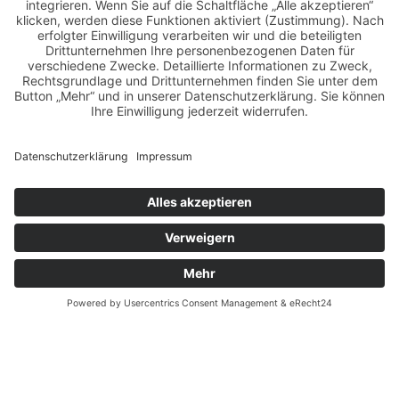
kalender releaseparty
livestream
magazin
modern pin-up
monatskalender
neuerscheinungen
oberhafen
oldtimer
oldtimertreffen
paula walks
peter lemke
pin-up modelcontest
print-magazin
referenzen
schwarz-weiß fotografie
street magazine
sway books
sway mag
sway mag #05
the taste of carlos kella
tüv hanse gmbh
us-cars
us-cars – legenden mit geschichte
veranstaltungen
weihnachten
weihnachtsfeier
wettenberg
workshops
Copyright © Carlos Kella | Photography, alle Rechte vorbehalten |
Impressum
|