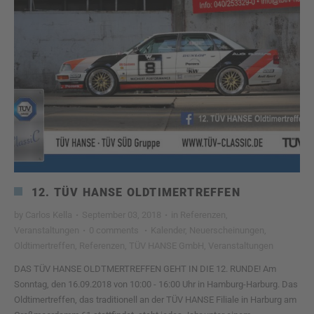
12. TÜV HANSE OLDTIMERTREFFEN
by
Carlos Kella
·
September 03, 2018
·
in
Referenzen
,
Veranstaltungen
·
0 comments
·
Kalender
,
Neuerscheinungen
,
Oldtimertreffen
,
Referenzen
,
TÜV HANSE GmbH
,
Veranstaltungen
DAS TÜV HANSE OLDTMERTREFFEN GEHT IN DIE 12. RUNDE! Am
Sonntag, den 16.09.2018 von 10:00 - 16:00 Uhr in Hamburg-Harburg. Das
Oldtimertreffen, das traditionell an der TÜV HANSE Filiale in Harburg am