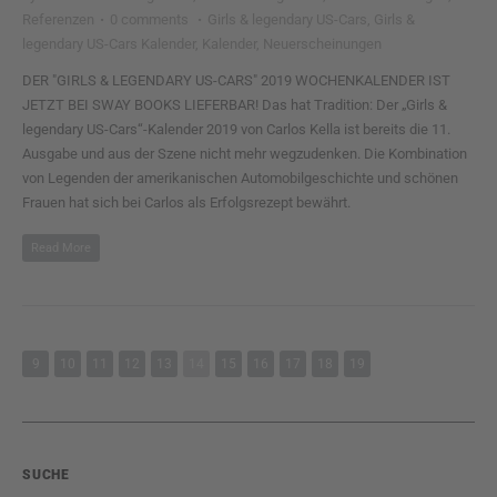
Referenzen
·
0 comments
·
Girls & legendary US-Cars
,
Girls &
legendary US-Cars Kalender
,
Kalender
,
Neuerscheinungen
DER "GIRLS & LEGENDARY US-CARS" 2019 WOCHENKALENDER IST
JETZT BEI SWAY BOOKS LIEFERBAR! Das hat Tradition: Der „Girls &
legendary US-Cars“-Kalender 2019 von Carlos Kella ist bereits die 11.
Ausgabe und aus der Szene nicht mehr wegzudenken. Die Kombination
von Legenden der amerikanischen Automobilgeschichte und schönen
Frauen hat sich bei Carlos als Erfolgsrezept bewährt.
Read More
9
10
11
12
13
14
15
16
17
18
19
SUCHE