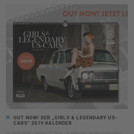
OUT NOW! DER „GIRLS & LEGENDARY US-
CARS“ 2019 KALENDER
by
Carlos Kella
·
August 27, 2018
·
in
Allgemein
,
Neuerscheinungen
,