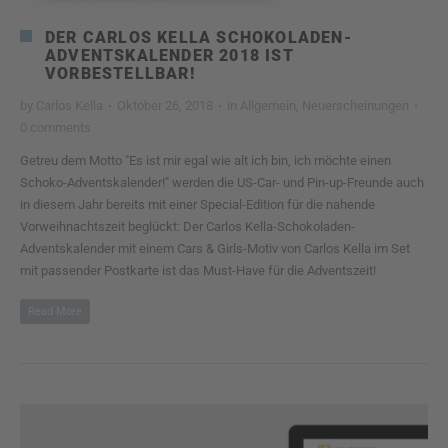
DER CARLOS KELLA SCHOKOLADEN-
ADVENTSKALENDER 2018 IST
VORBESTELLBAR!
by
Carlos Kella
·
Oktober 26, 2018
·
in
Allgemein
,
Neuerscheinungen
·
0 comments
Getreu dem Motto "Es ist mir egal wie alt ich bin, ich möchte einen
Schoko-Adventskalender!" werden die US-Car- und Pin-up-Freunde auch
in diesem Jahr bereits mit einer Special-Edition für die nahende
Vorweihnachtszeit beglückt: Der Carlos Kella-Schokoladen-
Adventskalender mit einem Cars & Girls-Motiv von Carlos Kella im Set
mit passender Postkarte ist das Must-Have für die Adventszeit!
Read More