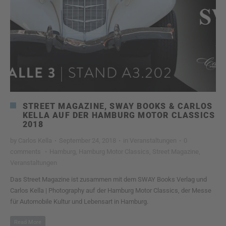
STREET MAGAZINE, SWAY BOOKS & CARLOS
KELLA AUF DER HAMBURG MOTOR CLASSICS
2018
by
Carlos Kella
·
September 24, 2018
·
in
Veranstaltungen
·
0
comments
·
Hamburg
,
Hamburg Motor Classics
,
Street Magazine
,
Veranstaltungen
Das Street Magazine ist zusammen mit dem SWAY Books Verlag und
Carlos Kella | Photography auf der Hamburg Motor Classics, der Messe
für Automobile Kultur und Lebensart in Hamburg.
Read More