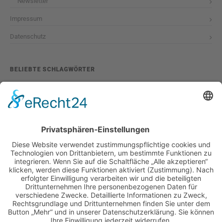
Newsletter
Impressum
Datenschutz
BELIEBTE SCHLAGWÖRTER
2026
adventskalender
ausstellung
bildband
burlesque
cuba special
foto-shootings
foto-studio
fotokunst
girls & legendary us-cars
girls & legendary us-cars kalender
golden oldies
hamburg
helge thomsen
kalender
kalender 2021
kalender 2022
kalender releaseparty
livestream
magazin
modern pin-up
monatskalender
neuerscheinungen
oberhafen
oldtimer
oldtimertreffen
paula walks
peter lemke
pin-up modelcontest
print-magazin
referenzen
schwarz-weiß fotografie
street magazine
sway books