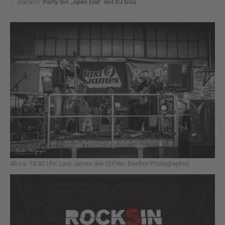
Danach:
Party bis „open End“ mit DJ Gila
Ab ca. 13:30 Uhr: Last James live (©Foto: Derthor Photographix)