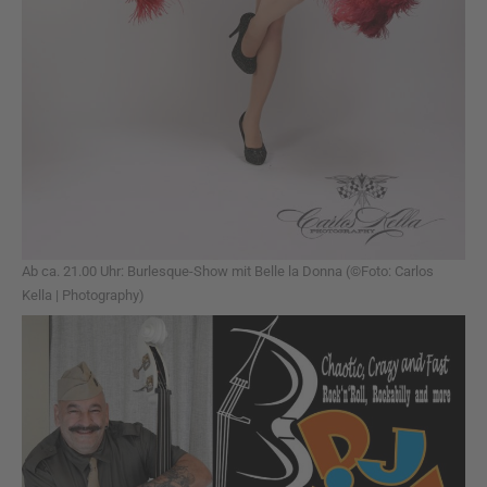
Ab ca. 21.00 Uhr: Burlesque-Show mit Belle la Donna (©Foto: Carlos
Kella | Photography)