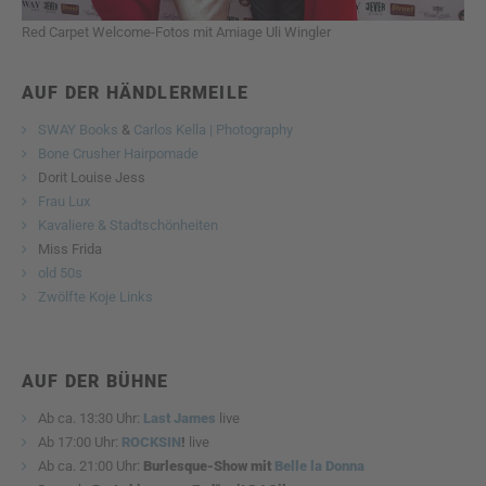
Red Carpet Welcome-Fotos mit Amiage Uli Wingler
AUF DER HÄNDLERMEILE
SWAY Books
&
Carlos Kella | Photography
Bone Crusher Hairpomade
Dorit Louise Jess
Frau Lux
Kavaliere & Stadtschönheiten
Miss Frida
old 50s
Zwölfte Koje Links
AUF DER BÜHNE
Ab ca. 13:30 Uhr:
Last James
live
Ab 17:00 Uhr:
ROCKSIN
!
live
Ab ca. 21:00 Uhr:
Burlesque-Show mit
Belle la Donna