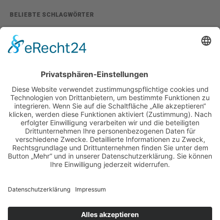
BELIEBTE SCHLAGWÖRTER
2026
adventskalender
ausstellung
bildband
burlesque
cuba special
foto-shootings
foto-studio
fotokunst
girls & legendary us-cars
girls & legendary us-cars kalender
golden oldies
hamburg
helge thomsen
kalender
kalender 2021
kalender 2022
kalender releaseparty
livestream
magazin
modern pin-up
monatskalender
neuerscheinungen
oberhafen
oldtimer
oldtimertreffen
paula walks
peter lemke
pin-up modelcontest
print-magazin
referenzen
schwarz-weiß fotografie
street magazine
sway books
sway mag
sway mag #05
the taste of carlos kella
tüv hanse gmbh
us-cars
us-cars – legenden mit geschichte
veranstaltungen
weihnachten
weihnachtsfeier
wettenberg
workshops