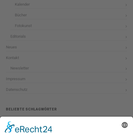
Kalender
Bücher
Fotokunst
Editorials
Neues
Kontakt
Newsletter
Impressum
Datenschutz
BELIEBTE SCHLAGWÖRTER
2026
adventskalender
ausstellung
bildband
burlesque
cuba special
foto-shootings
foto-studio