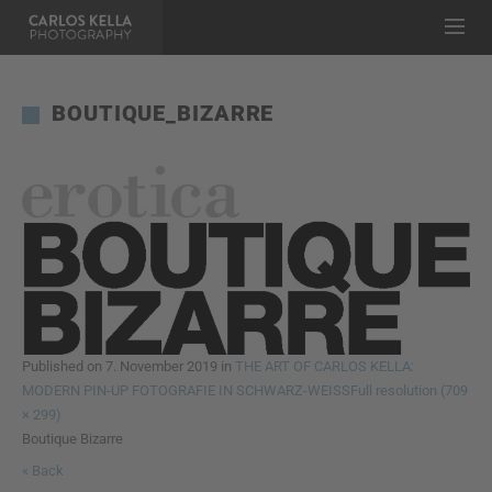
BOUTIQUE_BIZARRE
Published on
7. November 2019
in
THE ART OF CARLOS KELLA:
MODERN PIN-UP FOTOGRAFIE IN SCHWARZ-WEISS
Full resolution (709
× 299)
Boutique Bizarre
« Back