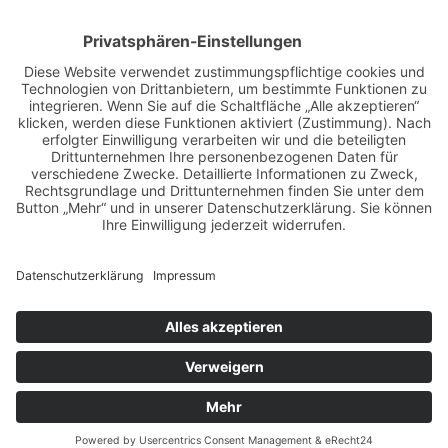
fotokunst
girls & legendary us-cars
girls & legendary us-cars kalender
golden oldies
hamburg
helge thomsen
kalender
kalender 2021
kalender 2022
kalender releaseparty
livestream
magazin
modern pin-up
monatskalender
neuerscheinungen
oberhafen
oldtimer
oldtimertreffen
paula walks
peter lemke
pin-up modelcontest
print-magazin
referenzen
schwarz-weiß fotografie
street magazine
sway books
sway mag
sway mag #05
the taste of carlos kella
tüv hanse gmbh
us-cars
us-cars – legenden mit geschichte
veranstaltungen
weihnachten
weihnachtsfeier
wettenberg
workshops
Copyright © Carlos Kella | Photography, alle Rechte vorbehalten |
Impressum
|
Datenschutz