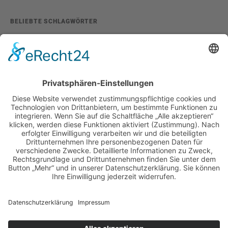
BELIEBTE SCHLAGWÖRTER
2026
adventskalender
ausstellung
bildband
burlesque
cuba special
foto-shootings
foto-studio
fotokunst
girls & legendary us-cars
girls & legendary us-cars kalender
golden oldies
hamburg
helge thomsen
kalender
kalender 2021
kalender 2022
kalender releaseparty
livestream
magazin
modern pin-up
monatskalender
neuerscheinungen
oberhafen
oldtimer
oldtimertreffen
paula walks
peter lemke
pin-up modelcontest
print-magazin
referenzen
schwarz-weiß fotografie
street magazine
sway books
sway mag
sway mag #05
the taste of carlos kella
tüv hanse gmbh
us-cars
us-cars – legenden mit geschichte
veranstaltungen
weihnachten
weihnachtsfeier