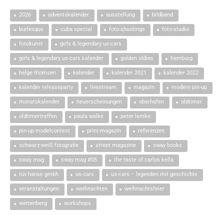
2026
adventskalender
ausstellung
bildband
burlesque
cuba special
foto-shootings
foto-studio
fotokunst
girls & legendary us-cars
girls & legendary us-cars kalender
golden oldies
hamburg
helge thomsen
kalender
kalender 2021
kalender 2022
kalender releaseparty
livestream
magazin
modern pin-up
monatskalender
neuerscheinungen
oberhafen
oldtimer
oldtimertreffen
paula walks
peter lemke
pin-up modelcontest
print-magazin
referenzen
schwarz-weiß fotografie
street magazine
sway books
sway mag
sway mag #05
the taste of carlos kella
tüv hanse gmbh
us-cars
us-cars – legenden mit geschichte
veranstaltungen
weihnachten
weihnachtsfeier
wettenberg
workshops