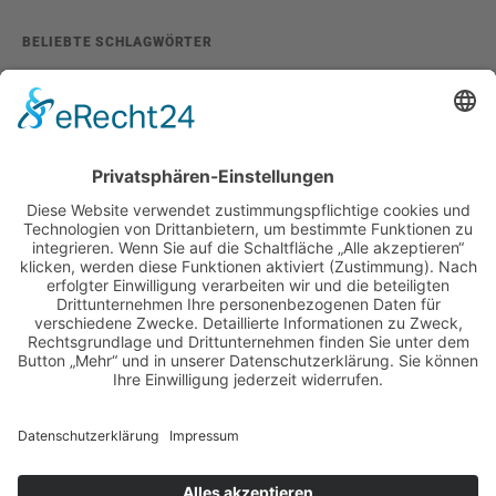
BELIEBTE SCHLAGWÖRTER
2026
adventskalender
ausstellung
bildband
burlesque
cuba special
foto-shootings
foto-studio
fotokunst
girls & legendary us-cars
girls & legendary us-cars kalender
golden oldies
hamburg
helge thomsen
kalender
kalender 2021
kalender 2022
kalender releaseparty
livestream
magazin
modern pin-up
monatskalender
neuerscheinungen
oberhafen
oldtimer
oldtimertreffen
paula walks
peter lemke
pin-up modelcontest
print-magazin
referenzen
schwarz-weiß fotografie
street magazine
sway books
sway mag
sway mag #05
the taste of carlos kella
tüv hanse gmbh
us-cars
us-cars – legenden mit geschichte
veranstaltungen
weihnachten
weihnachtsfeier